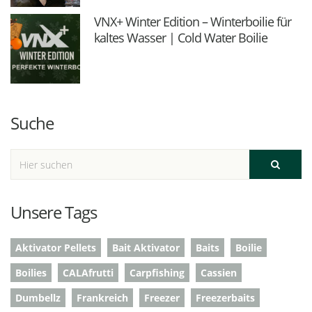
VNX+ Winter Edition – Winterboilie für
kaltes Wasser | Cold Water Boilie
Suche
Unsere Tags
Aktivator Pellets
Bait Aktivator
Baits
Boilie
Boilies
CALAfrutti
Carpfishing
Cassien
Dumbellz
Frankreich
Freezer
Freezerbaits