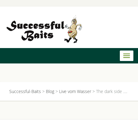
Toggl
naviga
Successful-Baits
>
Blog
>
Live vom Wasser
>
The dark side ….