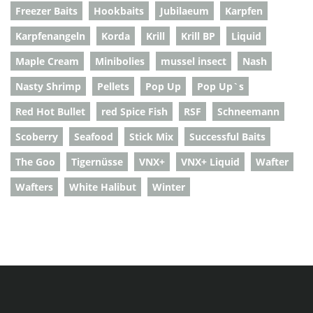
Freezer Baits
Hookbaits
Jubilaeum
Karpfen
Karpfenangeln
Korda
Krill
Krill BP
Liquid
Maple Cream
Minibolies
mussel insect
Nash
Nasty Shrimp
Pellets
Pop Up
Pop Up`s
Red Hot Bullet
red Spice Fish
RSF
Schneemann
Scoberry
Seafood
Stick Mix
Successful Baits
The Goo
Tigernüsse
VNX+
VNX+ Liquid
Wafter
Wafters
White Halibut
Winter