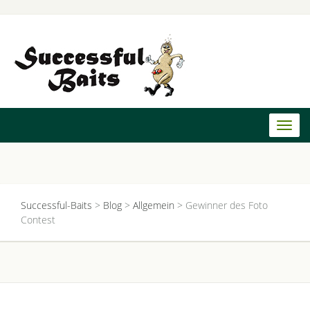
Toggl
naviga
Successful-Baits
>
Blog
>
Allgemein
>
Gewinner des Foto
Contest