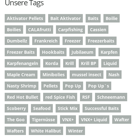
Unsere Tags
Aktivator Pellets
Bait Aktivator
Baits
Boilie
Boilies
CALAfrutti
Carpfishing
Cassien
Dumbellz
Frankreich
Freezer
Freezerbaits
Freezer Baits
Hookbaits
Jubilaeum
Karpfen
Karpfenangeln
Korda
Krill
Krill BP
Liquid
Maple Cream
Minibolies
mussel insect
Nash
Nasty Shrimp
Pellets
Pop Up
Pop Up`s
Red Hot Bullet
red Spice Fish
RSF
Schneemann
Scoberry
Seafood
Stick Mix
Successful Baits
The Goo
Tigernüsse
VNX+
VNX+ Liquid
Wafter
Wafters
White Halibut
Winter