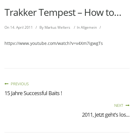
Trakker Tempest – How to…
On
14. April 2011
/
By
Markus Welters
/
In
Allgemein
/
httpv://www.youtube.com/watch?v=v4Xm7igwgTs
PREVIOUS
15 Jahre Successful Baits !
NEXT
2011, Jetzt geht's los...