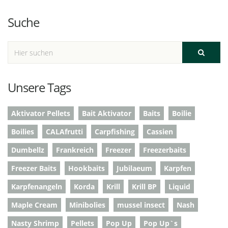
Suche
Unsere Tags
Aktivator Pellets
Bait Aktivator
Baits
Boilie
Boilies
CALAfrutti
Carpfishing
Cassien
Dumbellz
Frankreich
Freezer
Freezerbaits
Freezer Baits
Hookbaits
Jubilaeum
Karpfen
Karpfenangeln
Korda
Krill
Krill BP
Liquid
Maple Cream
Minibolies
mussel insect
Nash
Nasty Shrimp
Pellets
Pop Up
Pop Up`s