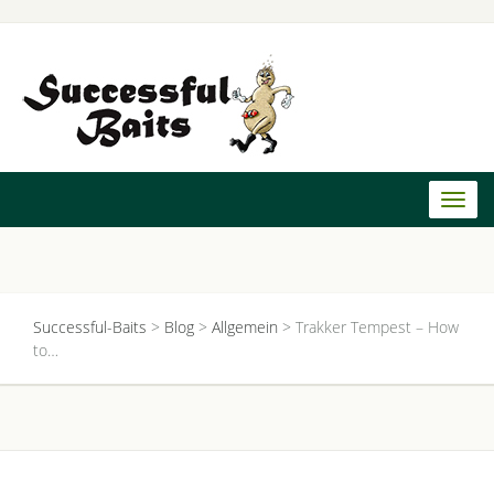
Toggl
naviga
Successful-Baits
>
Blog
>
Allgemein
>
Trakker Tempest – How
to…