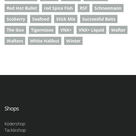
Red Hot Bullet
red Spice Fish
RSF
Schneemann
Scoberry
Seafood
Stick Mix
Successful Baits
The Goo
Tigernüsse
VNX+
VNX+ Liquid
Wafter
Wafters
White Halibut
Winter
Shops
Ködershop
Tackleshop