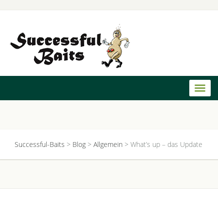
Toggl
naviga
Successful-Baits
>
Blog
>
Allgemein
>
What’s up – das Update