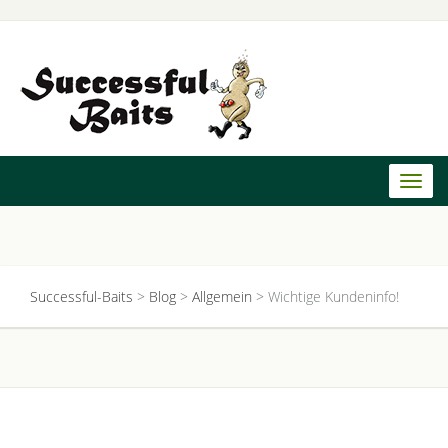
Toggl
naviga
Successful-Baits
>
Blog
>
Allgemein
>
Wichtige Kundeninfo!