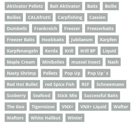
Aktivator Pellets
Bait Aktivator
Baits
Boilie
Boilies
CALAfrutti
Carpfishing
Cassien
Dumbellz
Frankreich
Freezer
Freezerbaits
Freezer Baits
Hookbaits
Jubilaeum
Karpfen
Karpfenangeln
Korda
Krill
Krill BP
Liquid
Maple Cream
Minibolies
mussel insect
Nash
Nasty Shrimp
Pellets
Pop Up
Pop Up`s
Red Hot Bullet
red Spice Fish
RSF
Schneemann
Scoberry
Seafood
Stick Mix
Successful Baits
The Goo
Tigernüsse
VNX+
VNX+ Liquid
Wafter
Wafters
White Halibut
Winter