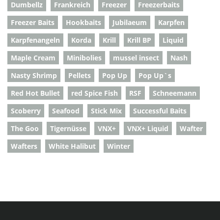
Dumbellz
Frankreich
Freezer
Freezerbaits
Freezer Baits
Hookbaits
Jubilaeum
Karpfen
Karpfenangeln
Korda
Krill
Krill BP
Liquid
Maple Cream
Minibolies
mussel insect
Nash
Nasty Shrimp
Pellets
Pop Up
Pop Up`s
Red Hot Bullet
red Spice Fish
RSF
Schneemann
Scoberry
Seafood
Stick Mix
Successful Baits
The Goo
Tigernüsse
VNX+
VNX+ Liquid
Wafter
Wafters
White Halibut
Winter