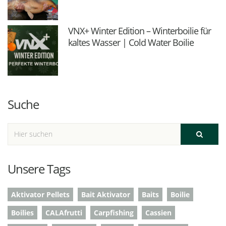
VNX+ Winter Edition – Winterboilie für
kaltes Wasser | Cold Water Boilie
Suche
Unsere Tags
Aktivator Pellets
Bait Aktivator
Baits
Boilie
Boilies
CALAfrutti
Carpfishing
Cassien