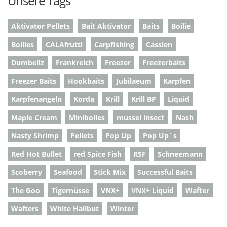
Unsere Tags
Aktivator Pellets
Bait Aktivator
Baits
Boilie
Boilies
CALAfrutti
Carpfishing
Cassien
Dumbellz
Frankreich
Freezer
Freezerbaits
Freezer Baits
Hookbaits
Jubilaeum
Karpfen
Karpfenangeln
Korda
Krill
Krill BP
Liquid
Maple Cream
Minibolies
mussel insect
Nash
Nasty Shrimp
Pellets
Pop Up
Pop Up`s
Red Hot Bullet
red Spice Fish
RSF
Schneemann
Scoberry
Seafood
Stick Mix
Successful Baits
The Goo
Tigernüsse
VNX+
VNX+ Liquid
Wafter
Wafters
White Halibut
Winter