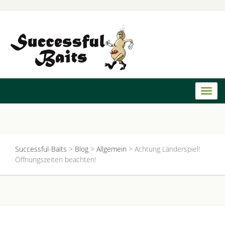
Toggl
naviga
Successful-Baits
>
Blog
>
Allgemein
>
Achtung Länderspiel!
Öffnungszeiten beachten!