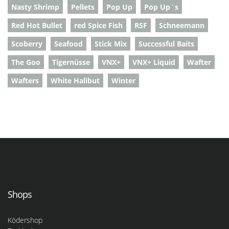
Nasty Shrimp
Pellets
Pop Up
Pop Up`s
Red Hot Bullet
red Spice Fish
RSF
Schneemann
Scoberry
Seafood
Stick Mix
Successful Baits
The Goo
Tigernüsse
VNX+
VNX+ Liquid
Wafter
Wafters
White Halibut
Winter
Shops
Ködershop