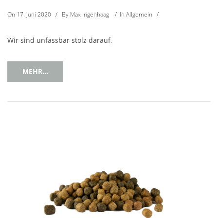
On
17. Juni 2020
/
By
Max Ingenhaag
/
In
Allgemein
/
Wir sind unfassbar stolz darauf,
MEHR...