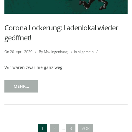
Corona Lockerung: Ladenlokal wieder
geöffnet!
On
20. April 2020
/
By
Max Ingenhaag
/
In
Allgemein
/
Wir waren zwar nie ganz weg,
MEHR...
1
2
…
8
VOR