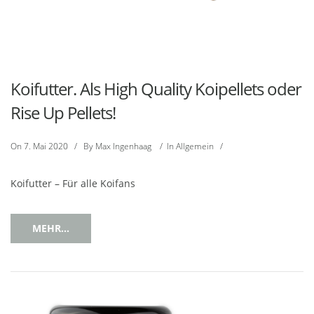
Koifutter. Als High Quality Koipellets oder
Rise Up Pellets!
On
7. Mai 2020
/
By
Max Ingenhaag
/
In
Allgemein
/
Koifutter – Für alle Koifans
MEHR...