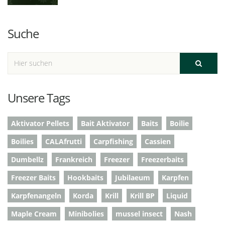
Suche
Unsere Tags
Aktivator Pellets
Bait Aktivator
Baits
Boilie
Boilies
CALAfrutti
Carpfishing
Cassien
Dumbellz
Frankreich
Freezer
Freezerbaits
Freezer Baits
Hookbaits
Jubilaeum
Karpfen
Karpfenangeln
Korda
Krill
Krill BP
Liquid
Maple Cream
Minibolies
mussel insect
Nash