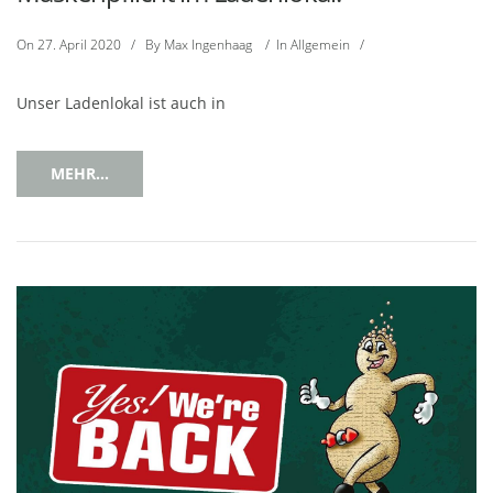
On
27. April 2020
/
By
Max Ingenhaag
/
In
Allgemein
/
Unser Ladenlokal ist auch in
MEHR...