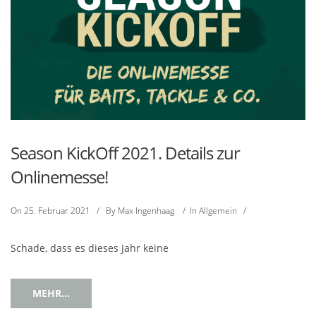
Season KickOff 2021. Details zur
Onlinemesse!
On
25. Februar 2021
/
By
Max Ingenhaag
/
In
Allgemein
/
Schade, dass es dieses Jahr keine
MEHR...