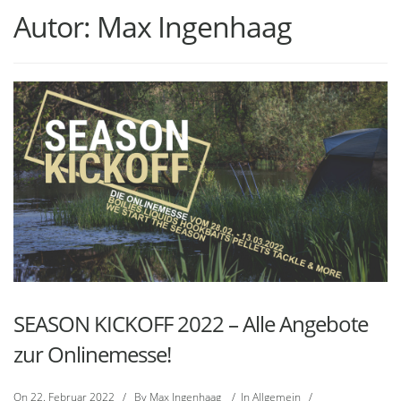
Autor:
Max Ingenhaag
SEASON KICKOFF 2022 – Alle Angebote
zur Onlinemesse!
On
22. Februar 2022
/
By
Max Ingenhaag
/
In
Allgemein
/