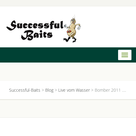
Toggl
naviga
Successful-Baits
>
Blog
>
Live vom Wasser
>
Bomber 2011 ….