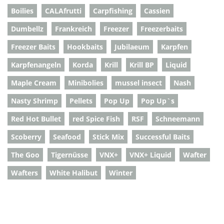
Boilies
CALAfrutti
Carpfishing
Cassien
Dumbellz
Frankreich
Freezer
Freezerbaits
Freezer Baits
Hookbaits
Jubilaeum
Karpfen
Karpfenangeln
Korda
Krill
Krill BP
Liquid
Maple Cream
Minibolies
mussel insect
Nash
Nasty Shrimp
Pellets
Pop Up
Pop Up`s
Red Hot Bullet
red Spice Fish
RSF
Schneemann
Scoberry
Seafood
Stick Mix
Successful Baits
The Goo
Tigernüsse
VNX+
VNX+ Liquid
Wafter
Wafters
White Halibut
Winter