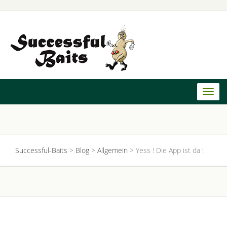
Toggl
naviga
Successful-Baits
>
Blog
>
Allgemein
>
Yess ! Die App ist da !