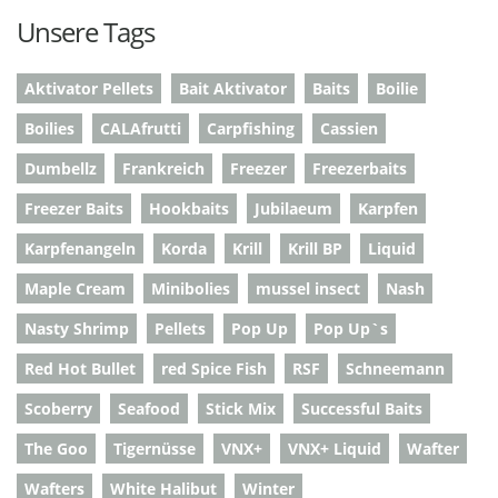
Unsere Tags
Aktivator Pellets
Bait Aktivator
Baits
Boilie
Boilies
CALAfrutti
Carpfishing
Cassien
Dumbellz
Frankreich
Freezer
Freezerbaits
Freezer Baits
Hookbaits
Jubilaeum
Karpfen
Karpfenangeln
Korda
Krill
Krill BP
Liquid
Maple Cream
Minibolies
mussel insect
Nash
Nasty Shrimp
Pellets
Pop Up
Pop Up`s
Red Hot Bullet
red Spice Fish
RSF
Schneemann
Scoberry
Seafood
Stick Mix
Successful Baits
The Goo
Tigernüsse
VNX+
VNX+ Liquid
Wafter
Wafters
White Halibut
Winter