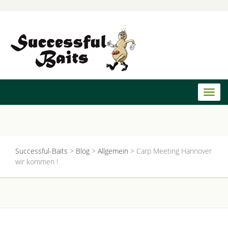
Toggl
naviga
Successful-Baits
>
Blog
>
Allgemein
>
Carp Meeting Hannover
wir kommen !