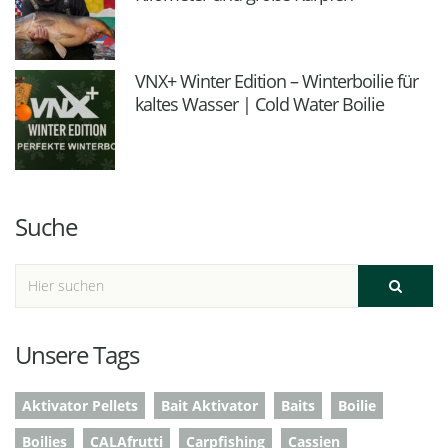
VNX+ Winter Edition – Winterboilie für
kaltes Wasser | Cold Water Boilie
Suche
Unsere Tags
Aktivator Pellets
Bait Aktivator
Baits
Boilie
Boilies
CALAfrutti
Carpfishing
Cassien