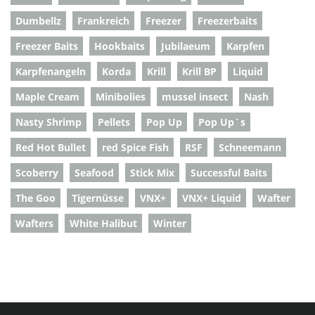
Dumbellz
Frankreich
Freezer
Freezerbaits
Freezer Baits
Hookbaits
Jubilaeum
Karpfen
Karpfenangeln
Korda
Krill
Krill BP
Liquid
Maple Cream
Minibolies
mussel insect
Nash
Nasty Shrimp
Pellets
Pop Up
Pop Up`s
Red Hot Bullet
red Spice Fish
RSF
Schneemann
Scoberry
Seafood
Stick Mix
Successful Baits
The Goo
Tigernüsse
VNX+
VNX+ Liquid
Wafter
Wafters
White Halibut
Winter