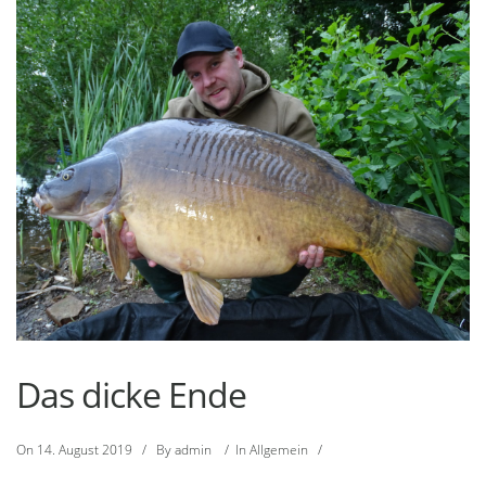
Das dicke Ende
On
14. August 2019
/
By
admin
/
In
Allgemein
/