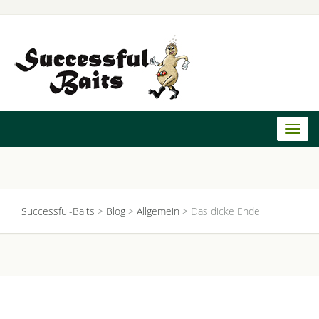
Toggl
naviga
Successful-Baits
>
Blog
>
Allgemein
>
Das dicke Ende