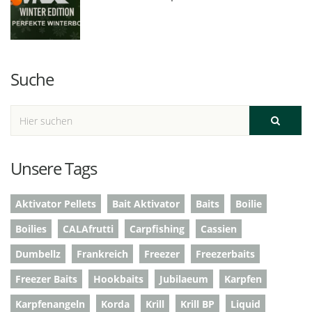
Suche
Unsere Tags
Aktivator Pellets
Bait Aktivator
Baits
Boilie
Boilies
CALAfrutti
Carpfishing
Cassien
Dumbellz
Frankreich
Freezer
Freezerbaits
Freezer Baits
Hookbaits
Jubilaeum
Karpfen
Karpfenangeln
Korda
Krill
Krill BP
Liquid