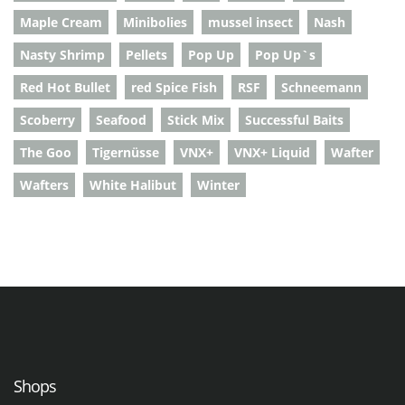
Maple Cream
Minibolies
mussel insect
Nash
Nasty Shrimp
Pellets
Pop Up
Pop Up`s
Red Hot Bullet
red Spice Fish
RSF
Schneemann
Scoberry
Seafood
Stick Mix
Successful Baits
The Goo
Tigernüsse
VNX+
VNX+ Liquid
Wafter
Wafters
White Halibut
Winter
Shops