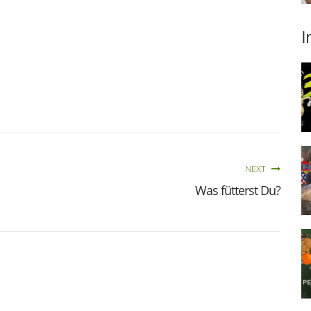
I
NEXT
Was fütterst Du?