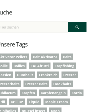
uche
nsere Tags
ktivator Pellets
Bait Aktivator
Baits
oilie
Boilies
CALAfrutti
Carpfishing
Cassien
Dumbellz
Frankreich
Freezer
Freezerbaits
Freezer Baits
Hookbaits
Jubilaeum
Karpfen
Karpfenangeln
Korda
rill
Krill BP
Liquid
Maple Cream
Minibolies
mussel insect
Nash