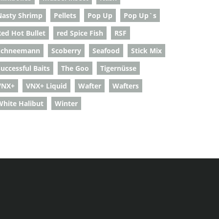
Nasty Shrimp
Pellets
Pop Up
Pop Up`s
Red Hot Bullet
red Spice Fish
RSF
Schneemann
Scoberry
Seafood
Stick Mix
uccessful Baits
The Goo
Tigernüsse
VNX+
VNX+ Liquid
Wafter
Wafters
White Halibut
Winter