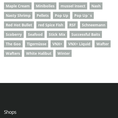
Maple Cream
Minibolies
mussel insect
Nash
Nasty Shrimp
Pellets
Pop Up
Pop Up`s
Red Hot Bullet
red Spice Fish
RSF
Schneemann
Scoberry
Seafood
Stick Mix
Successful Baits
The Goo
Tigernüsse
VNX+
VNX+ Liquid
Wafter
Wafters
White Halibut
Winter
Shops