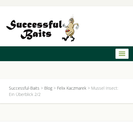
Toggl
naviga
Successful-Baits
>
Blog
>
Felix Kaczmarek
>
Mussel Insect:
Ein Überblick 2/2