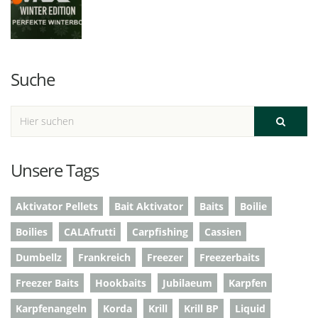
Suche
Unsere Tags
Aktivator Pellets
Bait Aktivator
Baits
Boilie
Boilies
CALAfrutti
Carpfishing
Cassien
Dumbellz
Frankreich
Freezer
Freezerbaits
Freezer Baits
Hookbaits
Jubilaeum
Karpfen
Karpfenangeln
Korda
Krill
Krill BP
Liquid