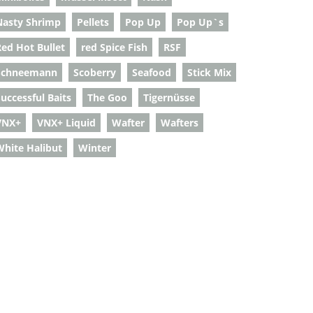
Nasty Shrimp
Pellets
Pop Up
Pop Up`s
Red Hot Bullet
red Spice Fish
RSF
Schneemann
Scoberry
Seafood
Stick Mix
uccessful Baits
The Goo
Tigernüsse
VNX+
VNX+ Liquid
Wafter
Wafters
White Halibut
Winter