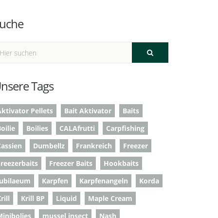
uche
nsere Tags
ktivator Pellets
Bait Aktivator
Baits
oilie
Boilies
CALAfrutti
Carpfishing
Cassien
Dumbellz
Frankreich
Freezer
Freezerbaits
Freezer Baits
Hookbaits
Jubilaeum
Karpfen
Karpfenangeln
Korda
rill
Krill BP
Liquid
Maple Cream
Minibolies
mussel insect
Nash