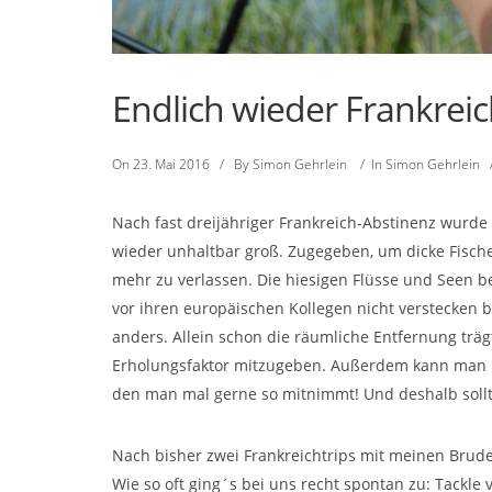
Endlich wieder Frankreich
On
23. Mai 2016
/
By
Simon Gehrlein
/
In
Simon Gehrlein
Nach fast dreijähriger Frankreich-Abstinenz wurde
wieder unhaltbar groß. Zugegeben, um dicke Fisch
mehr zu verlassen. Die hiesigen Flüsse und Seen 
vor ihren europäischen Kollegen nicht verstecken 
anders. Allein schon die räumliche Entfernung trä
Erholungsfaktor mitzugeben. Außerdem kann man ma
den man mal gerne so mitnimmt! Und deshalb sollte
Nach bisher zwei Frankreichtrips mit meinen Brude
Wie so oft ging´s bei uns recht spontan zu: Tackle 