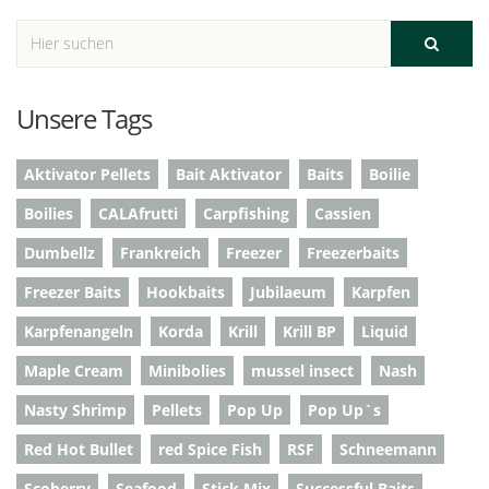
Unsere Tags
Aktivator Pellets
Bait Aktivator
Baits
Boilie
Boilies
CALAfrutti
Carpfishing
Cassien
Dumbellz
Frankreich
Freezer
Freezerbaits
Freezer Baits
Hookbaits
Jubilaeum
Karpfen
Karpfenangeln
Korda
Krill
Krill BP
Liquid
Maple Cream
Minibolies
mussel insect
Nash
Nasty Shrimp
Pellets
Pop Up
Pop Up`s
Red Hot Bullet
red Spice Fish
RSF
Schneemann
Scoberry
Seafood
Stick Mix
Successful Baits