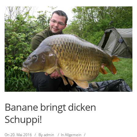
Banane bringt dicken
Schuppi!
On
20. Mai 2016
/
By
admin
/
In
Allgemein
/