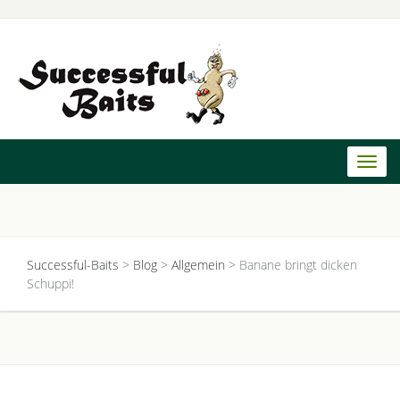
Toggl
naviga
Successful-Baits
>
Blog
>
Allgemein
>
Banane bringt dicken
Schuppi!