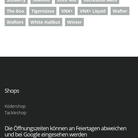
The Goo
Tigernüsse
VNX+
VNX+ Liquid
Wafter
Wafters
White Halibut
Winter
Shops
Ködershop
Tackleshop
Die Öffnungszeiten können an Feiertagen abweichen
und bei Google eingesehen werden