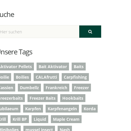
uche
nsere Tags
ktivator Pellets
Bait Aktivator
Baits
oilie
Boilies
CALAfrutti
Carpfishing
Cassien
Dumbellz
Frankreich
Freezer
Freezerbaits
Freezer Baits
Hookbaits
Jubilaeum
Karpfen
Karpfenangeln
Korda
rill
Krill BP
Liquid
Maple Cream
Minibolies
mussel insect
Nash