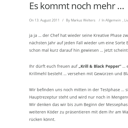
Es kommt noch mehr …
On
13. August 2011
/
By
Markus Welters
/
In
Allgemein
,
Li
ja ja … der Chef hat wieder seine Kreative Phase 
nächsten Jahr auf jeden Fall wieder um eine Sorte Bo
schon mal kurz darauf hin gewiesen … jetzt scheint 
Ihr dürft euch freuen auf
„Krill & Black Pepper“
… e
Krillmehl besteht … versehen mit Gewürzen und Bla
Wir befinden uns noch mitten in der Testphase … si
Hauptrezeptur steht und wird nur noch in Mengenv
Wir denken das wir bis zum Beginn der Messephase 
weiteren Köder zu präsentieren mit dem ihr am Was
rücken könnt.