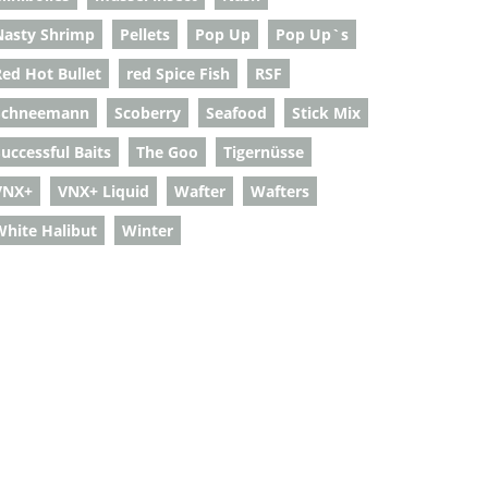
Nasty Shrimp
Pellets
Pop Up
Pop Up`s
Red Hot Bullet
red Spice Fish
RSF
Schneemann
Scoberry
Seafood
Stick Mix
uccessful Baits
The Goo
Tigernüsse
VNX+
VNX+ Liquid
Wafter
Wafters
White Halibut
Winter