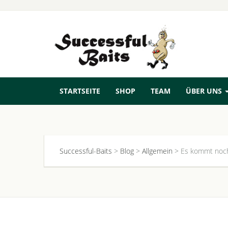
STARTSEITE
SHOP
TEAM
ÜBER UNS
Successful-Baits
>
Blog
>
Allgemein
>
Es kommt noc