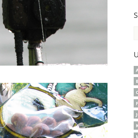
S
U
A
B
K