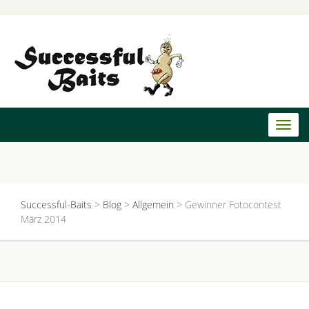
Toggl
naviga
Successful-Baits
>
Blog
>
Allgemein
>
Gewinner Fotocontest
März 2014