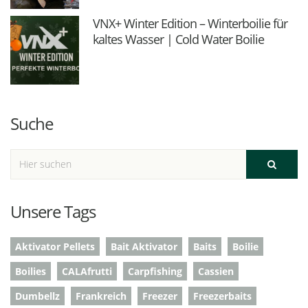
VNX+ Winter Edition – Winterboilie für
kaltes Wasser | Cold Water Boilie
Suche
Unsere Tags
Aktivator Pellets
Bait Aktivator
Baits
Boilie
Boilies
CALAfrutti
Carpfishing
Cassien
Dumbellz
Frankreich
Freezer
Freezerbaits