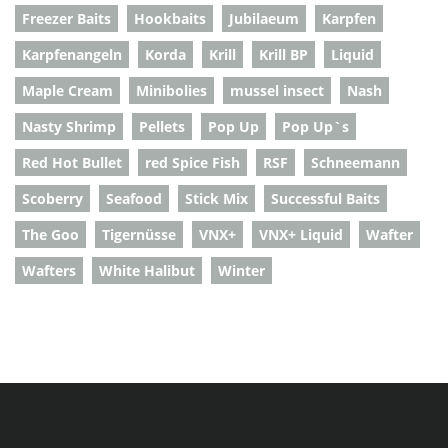
Freezer Baits
Hookbaits
Jubilaeum
Karpfen
Karpfenangeln
Korda
Krill
Krill BP
Liquid
Maple Cream
Minibolies
mussel insect
Nash
Nasty Shrimp
Pellets
Pop Up
Pop Up`s
Red Hot Bullet
red Spice Fish
RSF
Schneemann
Scoberry
Seafood
Stick Mix
Successful Baits
The Goo
Tigernüsse
VNX+
VNX+ Liquid
Wafter
Wafters
White Halibut
Winter