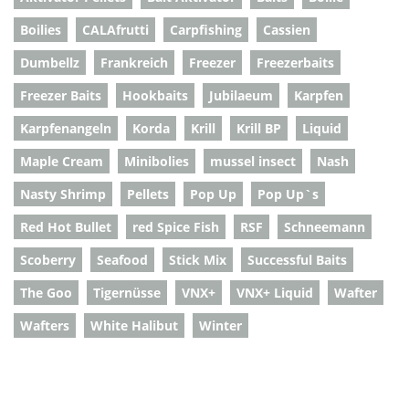
Boilies
CALAfrutti
Carpfishing
Cassien
Dumbellz
Frankreich
Freezer
Freezerbaits
Freezer Baits
Hookbaits
Jubilaeum
Karpfen
Karpfenangeln
Korda
Krill
Krill BP
Liquid
Maple Cream
Minibolies
mussel insect
Nash
Nasty Shrimp
Pellets
Pop Up
Pop Up`s
Red Hot Bullet
red Spice Fish
RSF
Schneemann
Scoberry
Seafood
Stick Mix
Successful Baits
The Goo
Tigernüsse
VNX+
VNX+ Liquid
Wafter
Wafters
White Halibut
Winter