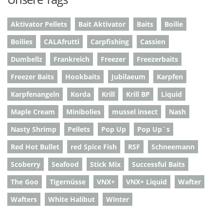
Aktivator Pellets
Bait Aktivator
Baits
Boilie
Boilies
CALAfrutti
Carpfishing
Cassien
Dumbellz
Frankreich
Freezer
Freezerbaits
Freezer Baits
Hookbaits
Jubilaeum
Karpfen
Karpfenangeln
Korda
Krill
Krill BP
Liquid
Maple Cream
Minibolies
mussel insect
Nash
Nasty Shrimp
Pellets
Pop Up
Pop Up`s
Red Hot Bullet
red Spice Fish
RSF
Schneemann
Scoberry
Seafood
Stick Mix
Successful Baits
The Goo
Tigernüsse
VNX+
VNX+ Liquid
Wafter
Wafters
White Halibut
Winter