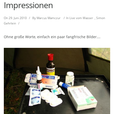
Impressionen
On
29. Juni 2010
/
By
Marcus Mamczur
/
In
Live vom Wasser
,
Simon
Gehrlein
/
Ohne große Worte, einfach ein paar fangfrische Bilder….