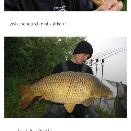
…..zwischendurch mal stärken !….
………..da ist der nächste……