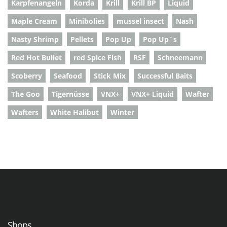
Karpfenangeln
Korda
Krill
Krill BP
Liquid
Maple Cream
Minibolies
mussel insect
Nash
Nasty Shrimp
Pellets
Pop Up
Pop Up`s
Red Hot Bullet
red Spice Fish
RSF
Schneemann
Scoberry
Seafood
Stick Mix
Successful Baits
The Goo
Tigernüsse
VNX+
VNX+ Liquid
Wafter
Wafters
White Halibut
Winter
Shops