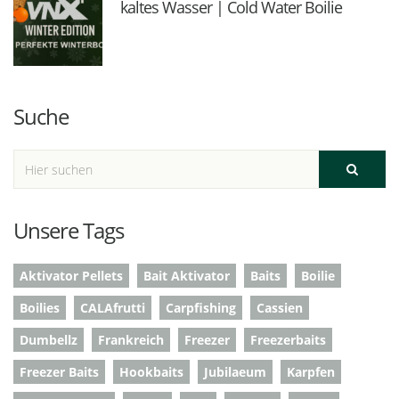
kaltes Wasser | Cold Water Boilie
Suche
Unsere Tags
Aktivator Pellets
Bait Aktivator
Baits
Boilie
Boilies
CALAfrutti
Carpfishing
Cassien
Dumbellz
Frankreich
Freezer
Freezerbaits
Freezer Baits
Hookbaits
Jubilaeum
Karpfen