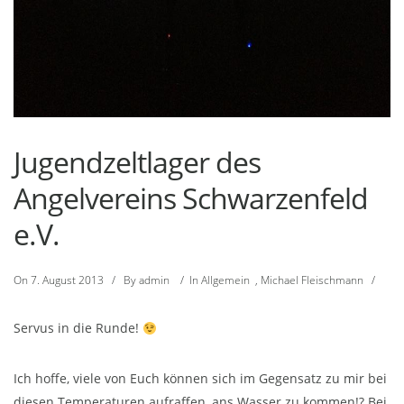
Jugendzeltlager des
Angelvereins Schwarzenfeld
e.V.
On
7. August 2013
/
By
admin
/
In
Allgemein
,
Michael Fleischmann
/
Servus in die Runde!
Ich hoffe, viele von Euch können sich im Gegensatz zu mir bei
diesen Temperaturen aufraffen, ans Wasser zu kommen!? Bei