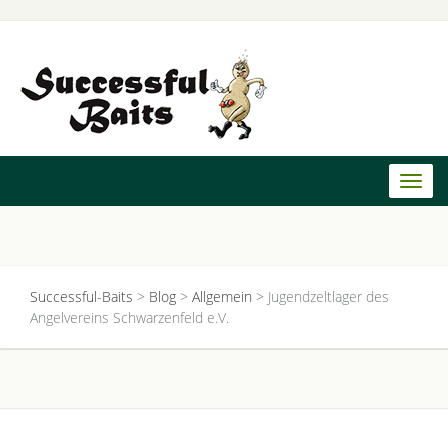
Toggl
naviga
Successful-Baits
>
Blog
>
Allgemein
>
Jugendzeltlager des
Angelvereins Schwarzenfeld e.V.