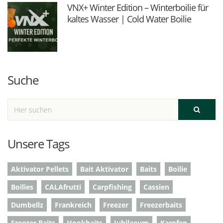
VNX+ Winter Edition – Winterboilie für
kaltes Wasser | Cold Water Boilie
Suche
Unsere Tags
Aktivator Pellets
Bait Aktivator
Baits
Boilie
Boilies
CALAfrutti
Carpfishing
Cassien
Dumbellz
Frankreich
Freezer
Freezerbaits
Freezer Baits
Hookbaits
Jubilaeum
Karpfen