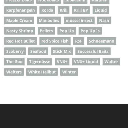
Karpfenangeln
Korda
Krill
Krill BP
Liquid
Maple Cream
Minibolies
mussel insect
Nash
Nasty Shrimp
Pellets
Pop Up
Pop Up`s
Red Hot Bullet
red Spice Fish
RSF
Schneemann
Scoberry
Seafood
Stick Mix
Successful Baits
The Goo
Tigernüsse
VNX+
VNX+ Liquid
Wafter
Wafters
White Halibut
Winter