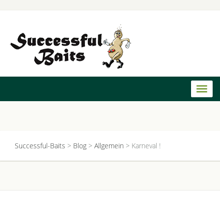
Toggl
naviga
Successful-Baits
>
Blog
>
Allgemein
>
Karneval !