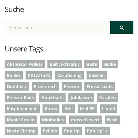
Suche
Unsere Tags
Aktivator Pellets
Bait Aktivator
Baits
Boilie
Boilies
CALAfrutti
Carpfishing
Cassien
Dumbellz
Frankreich
Freezer
Freezerbaits
Freezer Baits
Hookbaits
Jubilaeum
Karpfen
Karpfenangeln
Korda
Krill
Krill BP
Liquid
Maple Cream
Minibolies
mussel insect
Nash
Nasty Shrimp
Pellets
Pop Up
Pop Up`s