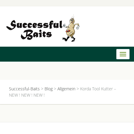
Toggl
naviga
Successful-Baits
>
Blog
>
Allgemein
>
Korda Tool Kutter –
NEW ! NEW ! NEW !