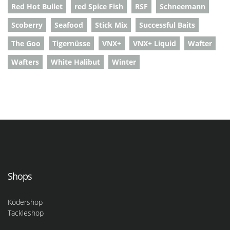
Red Hot Bullet
red Spice Fish
RSF
Schneemann
Scoberry
Seafood
Stick Mix
Successful Baits
The Goo
Tigernüsse
VNX+
VNX+ Liquid
Wafter
Wafters
White Halibut
Winter
Shops
Ködershop
Tackleshop