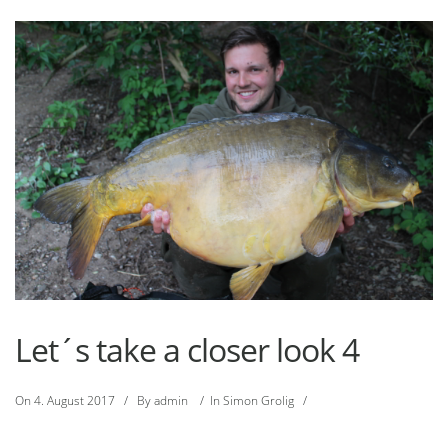
Let´s take a closer look 4
On
4. August 2017
/
By
admin
/
In
Simon Grolig
/