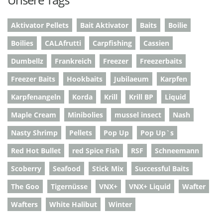
Aktivator Pellets
Bait Aktivator
Baits
Boilie
Boilies
CALAfrutti
Carpfishing
Cassien
Dumbellz
Frankreich
Freezer
Freezerbaits
Freezer Baits
Hookbaits
Jubilaeum
Karpfen
Karpfenangeln
Korda
Krill
Krill BP
Liquid
Maple Cream
Minibolies
mussel insect
Nash
Nasty Shrimp
Pellets
Pop Up
Pop Up`s
Red Hot Bullet
red Spice Fish
RSF
Schneemann
Scoberry
Seafood
Stick Mix
Successful Baits
The Goo
Tigernüsse
VNX+
VNX+ Liquid
Wafter
Wafters
White Halibut
Winter