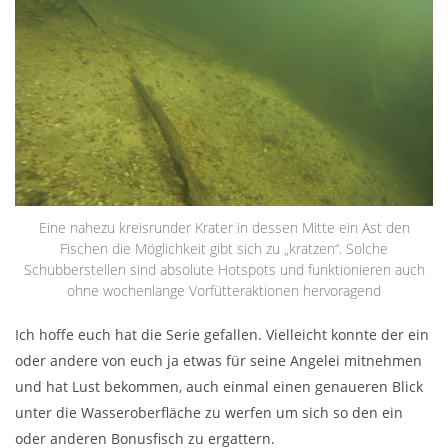
Eine nahezu kreisrunder Krater in dessen Mitte ein Ast den
Fischen die Möglichkeit gibt sich zu „kratzen“. Solche
Schubberstellen sind absolute Hotspots und funktionieren auch
ohne wochenlange Vorfütteraktionen hervoragend
Ich hoffe euch hat die Serie gefallen. Vielleicht konnte der ein
oder andere von euch ja etwas für seine Angelei mitnehmen
und hat Lust bekommen, auch einmal einen genaueren Blick
unter die Wasseroberfläche zu werfen um sich so den ein
oder anderen Bonusfisch zu ergattern.