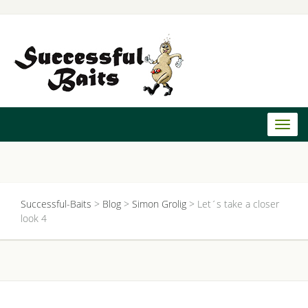
Toggl
naviga
Successful-Baits
>
Blog
>
Simon Grolig
>
Let´s take a closer
look 4