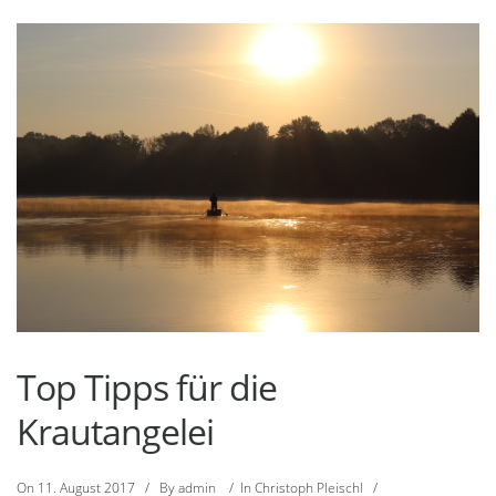
Top Tipps für die
Krautangelei
On
11. August 2017
/
By
admin
/
In
Christoph Pleischl
/