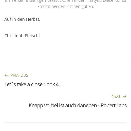
Man erkennt die Tigernussstückchen in den Nastys… Diese Kombi
kommt bei den Fischen gut an.
Auf in den Herbst,
Christoph Pleischl
PREVIOUS
Let´s take a closer look 4
NEXT
Knapp vorbei ist auch daneben - Robert Laps