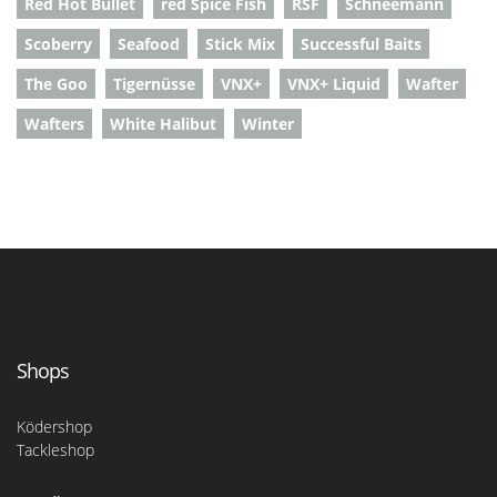
Red Hot Bullet
red Spice Fish
RSF
Schneemann
Scoberry
Seafood
Stick Mix
Successful Baits
The Goo
Tigernüsse
VNX+
VNX+ Liquid
Wafter
Wafters
White Halibut
Winter
Shops
Ködershop
Tackleshop