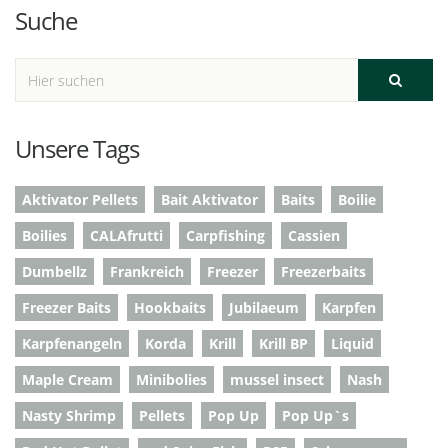
Suche
Unsere Tags
Aktivator Pellets
Bait Aktivator
Baits
Boilie
Boilies
CALAfrutti
Carpfishing
Cassien
Dumbellz
Frankreich
Freezer
Freezerbaits
Freezer Baits
Hookbaits
Jubilaeum
Karpfen
Karpfenangeln
Korda
Krill
Krill BP
Liquid
Maple Cream
Minibolies
mussel insect
Nash
Nasty Shrimp
Pellets
Pop Up
Pop Up`s