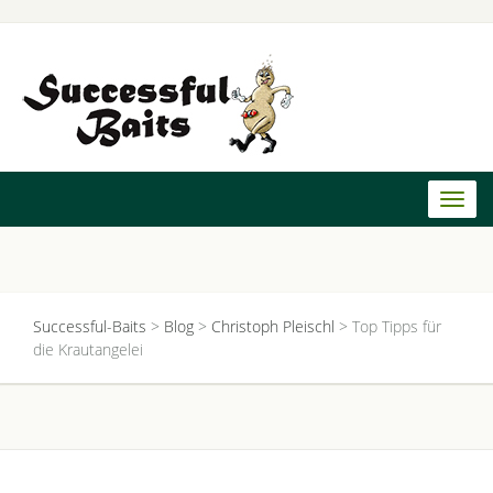
Toggl
naviga
Successful-Baits
>
Blog
>
Christoph Pleischl
>
Top Tipps für
die Krautangelei