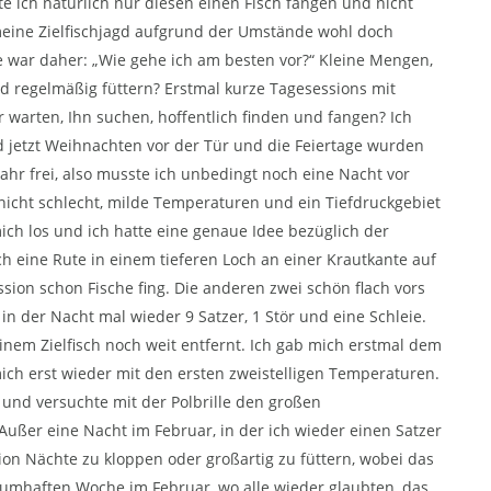
e ich natürlich nur diesen einen Fisch fangen und nicht
meine Zielfischjagd aufgrund der Umstände wohl doch
ge war daher: „Wie gehe ich am besten vor?“ Kleine Mengen,
nd regelmäßig füttern? Erstmal kurze Tagesessions mit
 warten, Ihn suchen, hoffentlich finden und fangen? Ich
d jetzt Weihnachten vor der Tür und die Feiertage wurden
ahr frei, also musste ich unbedingt noch eine Nacht vor
nicht schlecht, milde Temperaturen und ein Tiefdruckgebiet
mich los und ich hatte eine genaue Idee bezüglich der
ch eine Rute in einem tieferen Loch an einer Krautkante auf
sion schon Fische fing. Die anderen zwei schön flach vors
n der Nacht mal wieder 9 Satzer, 1 Stör und eine Schleie.
inem Zielfisch noch weit entfernt. Ich gab mich erstmal dem
 mich erst wieder mit den ersten zweistelligen Temperaturen.
 und versuchte mit der Polbrille den großen
Außer eine Nacht im Februar, in der ich wieder einen Satzer
ation Nächte zu kloppen oder großartig zu füttern, wobei das
aumhaften Woche im Februar, wo alle wieder glaubten, das