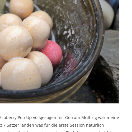
n Scoberry Pop Up vollgesogen mit Goo am Multirig war meine
t 7 Satzer landen was für die erste Session natürlich