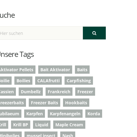
uche
nsere Tags
ktivator Pellets
Bait Aktivator
Baits
oilie
Boilies
CALAfrutti
Carpfishing
Cassien
Dumbellz
Frankreich
Freezer
Freezerbaits
Freezer Baits
Hookbaits
Jubilaeum
Karpfen
Karpfenangeln
Korda
rill
Krill BP
Liquid
Maple Cream
Minibolies
mussel insect
Nash