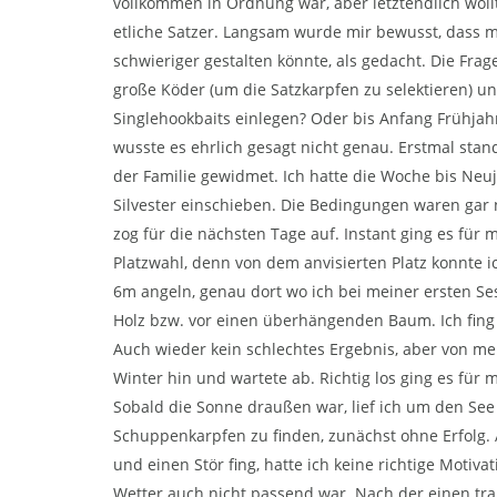
vollkommen in Ordnung war, aber letztendlich wollt
etliche Satzer. Langsam wurde mir bewusst, dass 
schwieriger gestalten könnte, als gedacht. Die Fra
große Köder (um die Satzkarpfen zu selektieren) u
Singlehookbaits einlegen? Oder bis Anfang Frühjahr
wusste es ehrlich gesagt nicht genau. Erstmal stan
der Familie gewidmet. Ich hatte die Woche bis Neuj
Silvester einschieben. Die Bedingungen waren gar 
zog für die nächsten Tage auf. Instant ging es für 
Platzwahl, denn von dem anvisierten Platz konnte i
6m angeln, genau dort wo ich bei meiner ersten Ses
Holz bzw. vor einen überhängenden Baum. Ich fing i
Auch wieder kein schlechtes Ergebnis, aber von me
Winter hin und wartete ab. Richtig los ging es für
Sobald die Sonne draußen war, lief ich um den See
Schuppenkarpfen zu finden, zunächst ohne Erfolg. 
und einen Stör fing, hatte ich keine richtige Motiv
Wetter auch nicht passend war. Nach der einen tr