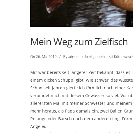
Mein Weg zum Zielfisch
On
26. Mai 2019
/
By
admin
/
In
Allgemein
,
Kai Köttelwesc
Mir war bereits seit längerer Zeit bekannt, dass e
einem dicken Schuppi gibt. Wie schwer, das wusste
Schon seit Jahren gierte ich förmlich nach einer Ka
verbindet mich mit diesem Gewässer so viel. Vor üb
allerersten Mal mit meiner Schwester und meinem
mehr heraus, als Papa damals ein, zwei Ballen Grun
Rotauge oder Barsch nach dem anderen fing. Für mi
Angelei.