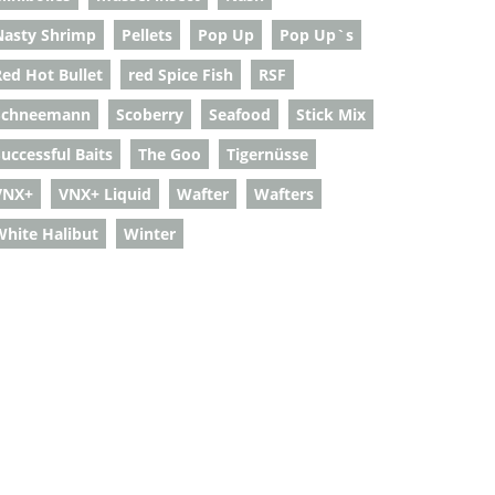
Nasty Shrimp
Pellets
Pop Up
Pop Up`s
Red Hot Bullet
red Spice Fish
RSF
Schneemann
Scoberry
Seafood
Stick Mix
uccessful Baits
The Goo
Tigernüsse
VNX+
VNX+ Liquid
Wafter
Wafters
White Halibut
Winter