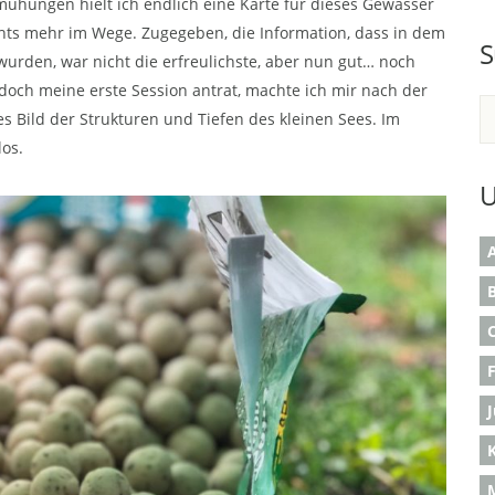
mühungen hielt ich endlich eine Karte für dieses Gewässer
ichts mehr im Wege. Zugegeben, die Information, dass in dem
S
 wurden, war nicht die erfreulichste, aber nun gut… noch
doch meine erste Session antrat, machte ich mir nach der
es Bild der Strukturen und Tiefen des kleinen Sees. Im
os.
U
A
B
K