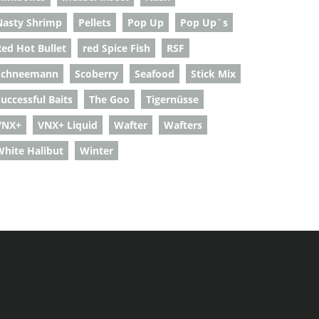
Nasty Shrimp
Pellets
Pop Up
Pop Up`s
Red Hot Bullet
red Spice Fish
RSF
Schneemann
Scoberry
Seafood
Stick Mix
uccessful Baits
The Goo
Tigernüsse
VNX+
VNX+ Liquid
Wafter
Wafters
White Halibut
Winter