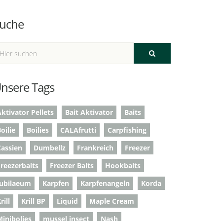
uche
nsere Tags
ktivator Pellets
Bait Aktivator
Baits
oilie
Boilies
CALAfrutti
Carpfishing
Cassien
Dumbellz
Frankreich
Freezer
Freezerbaits
Freezer Baits
Hookbaits
Jubilaeum
Karpfen
Karpfenangeln
Korda
rill
Krill BP
Liquid
Maple Cream
Minibolies
mussel insect
Nash