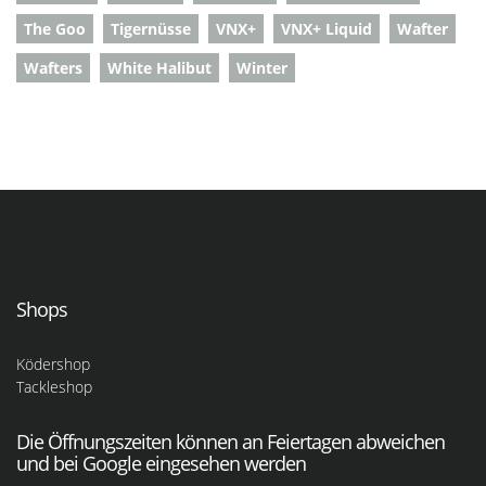
The Goo
Tigernüsse
VNX+
VNX+ Liquid
Wafter
Wafters
White Halibut
Winter
Shops
Ködershop
Tackleshop
Die Öffnungszeiten können an Feiertagen abweichen
und bei Google eingesehen werden