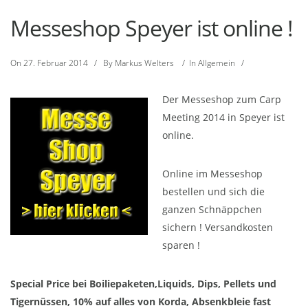
Messeshop Speyer ist online !
On
27. Februar 2014
/
By
Markus Welters
/
In
Allgemein
/
Der Messeshop zum Carp
Meeting 2014 in Speyer ist
online.
Online im Messeshop
bestellen und sich die
ganzen Schnäppchen
sichern ! Versandkosten
sparen !
Special Price bei Boiliepaketen,Liquids, Dips, Pellets und
Tigernüssen, 10% auf alles von Korda, Absenkbleie fast