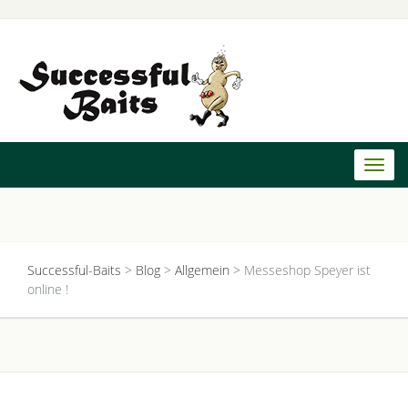
Toggl
naviga
Successful-Baits
>
Blog
>
Allgemein
>
Messeshop Speyer ist
online !