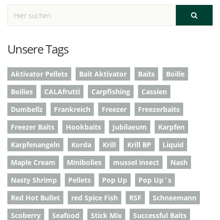
Unsere Tags
Aktivator Pellets
Bait Aktivator
Baits
Boilie
Boilies
CALAfrutti
Carpfishing
Cassien
Dumbellz
Frankreich
Freezer
Freezerbaits
Freezer Baits
Hookbaits
Jubilaeum
Karpfen
Karpfenangeln
Korda
Krill
Krill BP
Liquid
Maple Cream
Minibolies
mussel insect
Nash
Nasty Shrimp
Pellets
Pop Up
Pop Up`s
Red Hot Bullet
red Spice Fish
RSF
Schneemann
Scoberry
Seafood
Stick Mix
Successful Baits