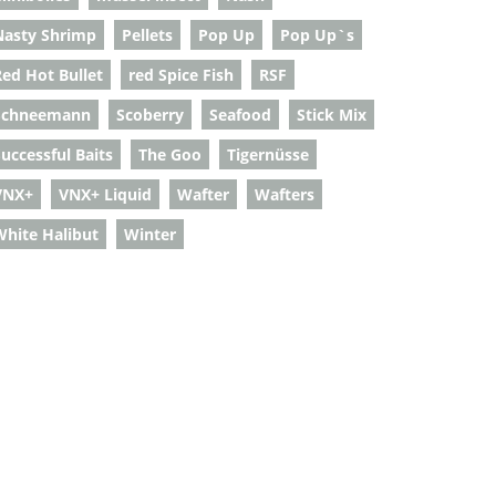
Nasty Shrimp
Pellets
Pop Up
Pop Up`s
Red Hot Bullet
red Spice Fish
RSF
Schneemann
Scoberry
Seafood
Stick Mix
uccessful Baits
The Goo
Tigernüsse
VNX+
VNX+ Liquid
Wafter
Wafters
White Halibut
Winter