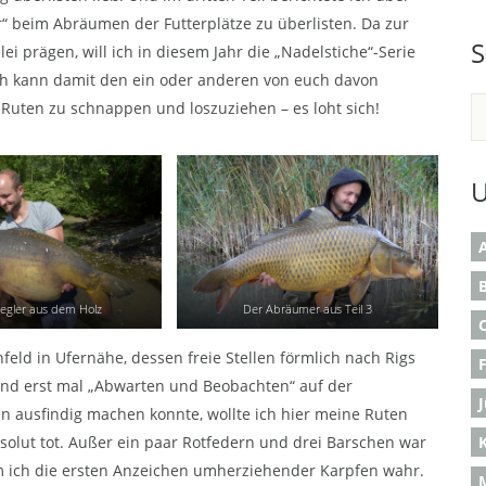
er“ beim Abräumen der Futterplätze zu überlisten. Da zur
S
i prägen, will ich in diesem Jahr die „Nadelstiche“-Serie
 ich kann damit den ein oder anderen von euch davon
Ruten zu schnappen und loszuziehen – es loht sich!
U
A
B
iegler aus dem Holz
Der Abräumer aus Teil 3
nfeld in Ufernähe, dessen freie Stellen förmlich nach Rigs
tand erst mal „Abwarten und Beobachten“ auf der
n ausfindig machen konnte, wollte ich hier meine Ruten
solut tot. Außer ein paar Rotfedern und drei Barschen war
K
 ich die ersten Anzeichen umherziehender Karpfen wahr.