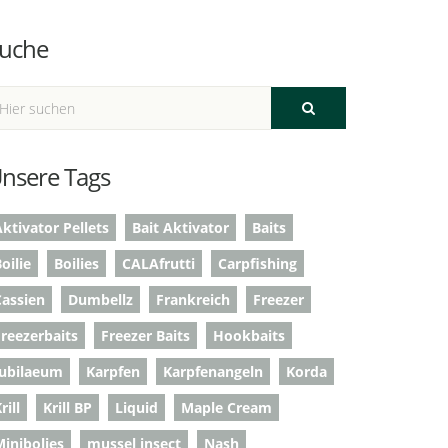
uche
nsere Tags
ktivator Pellets
Bait Aktivator
Baits
oilie
Boilies
CALAfrutti
Carpfishing
Cassien
Dumbellz
Frankreich
Freezer
Freezerbaits
Freezer Baits
Hookbaits
Jubilaeum
Karpfen
Karpfenangeln
Korda
rill
Krill BP
Liquid
Maple Cream
Minibolies
mussel insect
Nash