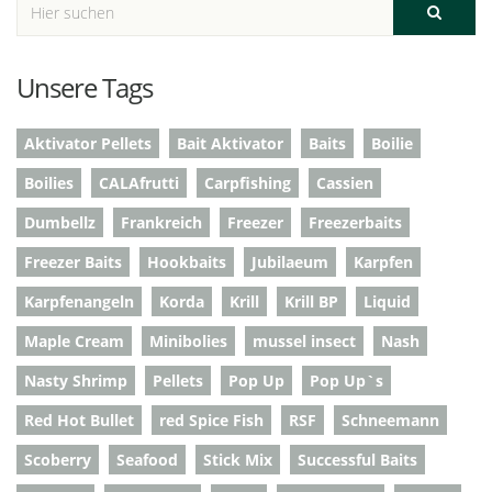
Unsere Tags
Aktivator Pellets
Bait Aktivator
Baits
Boilie
Boilies
CALAfrutti
Carpfishing
Cassien
Dumbellz
Frankreich
Freezer
Freezerbaits
Freezer Baits
Hookbaits
Jubilaeum
Karpfen
Karpfenangeln
Korda
Krill
Krill BP
Liquid
Maple Cream
Minibolies
mussel insect
Nash
Nasty Shrimp
Pellets
Pop Up
Pop Up`s
Red Hot Bullet
red Spice Fish
RSF
Schneemann
Scoberry
Seafood
Stick Mix
Successful Baits