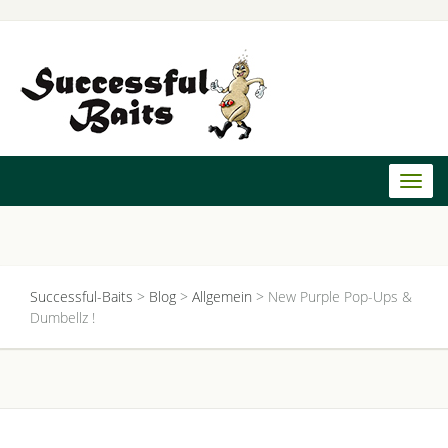
Toggl
naviga
Successful-Baits
>
Blog
>
Allgemein
>
New Purple Pop-Ups &
Dumbellz !