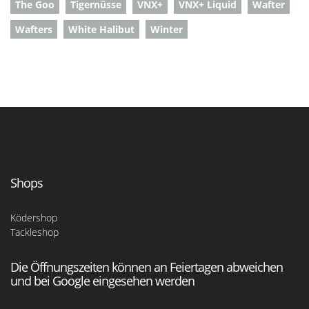
The Goo
Tigernüsse
VNX+
VNX+ Liquid
Wafter
Wafters
White Halibut
Winter
Shops
Ködershop
Tackleshop
Die Öffnungszeiten können an Feiertagen abweichen
und bei Google eingesehen werden