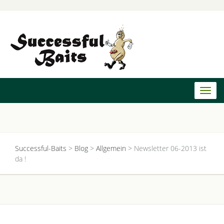
Toggl
naviga
Successful-Baits
>
Blog
>
Allgemein
>
Newsletter 06-2013 ist
da !