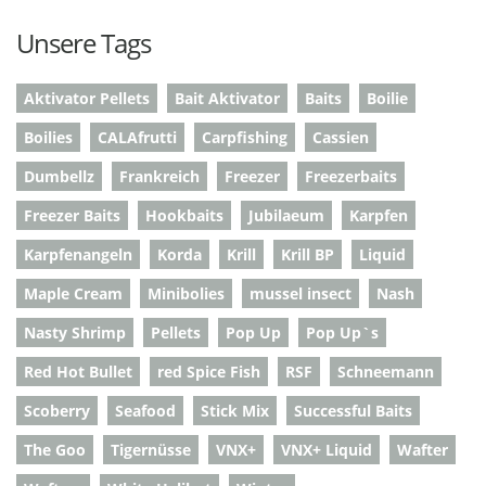
Unsere Tags
Aktivator Pellets
Bait Aktivator
Baits
Boilie
Boilies
CALAfrutti
Carpfishing
Cassien
Dumbellz
Frankreich
Freezer
Freezerbaits
Freezer Baits
Hookbaits
Jubilaeum
Karpfen
Karpfenangeln
Korda
Krill
Krill BP
Liquid
Maple Cream
Minibolies
mussel insect
Nash
Nasty Shrimp
Pellets
Pop Up
Pop Up`s
Red Hot Bullet
red Spice Fish
RSF
Schneemann
Scoberry
Seafood
Stick Mix
Successful Baits
The Goo
Tigernüsse
VNX+
VNX+ Liquid
Wafter