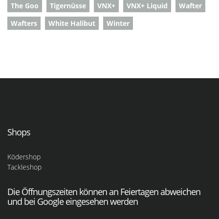
The Goo
Tigernüsse
VNX+
VNX+ Liquid
Wafter
Wafters
White Halibut
Winter
Shops
Ködershop
Tackleshop
Die Öffnungszeiten können an Feiertagen abweichen
und bei Google eingesehen werden