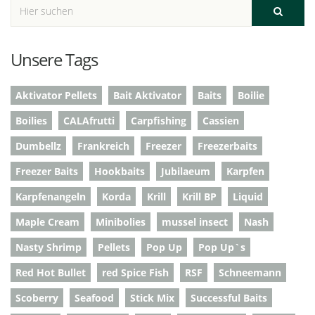
Unsere Tags
Aktivator Pellets
Bait Aktivator
Baits
Boilie
Boilies
CALAfrutti
Carpfishing
Cassien
Dumbellz
Frankreich
Freezer
Freezerbaits
Freezer Baits
Hookbaits
Jubilaeum
Karpfen
Karpfenangeln
Korda
Krill
Krill BP
Liquid
Maple Cream
Minibolies
mussel insect
Nash
Nasty Shrimp
Pellets
Pop Up
Pop Up`s
Red Hot Bullet
red Spice Fish
RSF
Schneemann
Scoberry
Seafood
Stick Mix
Successful Baits