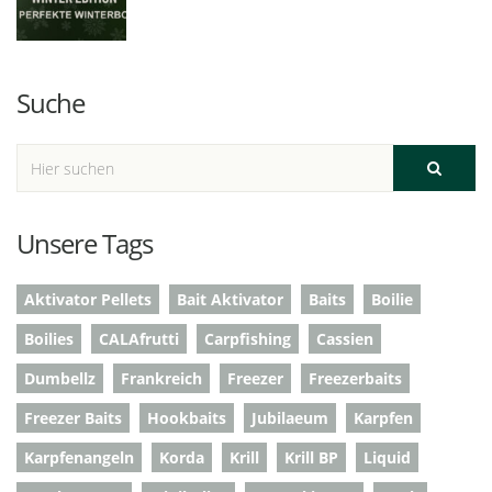
Suche
Unsere Tags
Aktivator Pellets
Bait Aktivator
Baits
Boilie
Boilies
CALAfrutti
Carpfishing
Cassien
Dumbellz
Frankreich
Freezer
Freezerbaits
Freezer Baits
Hookbaits
Jubilaeum
Karpfen
Karpfenangeln
Korda
Krill
Krill BP
Liquid