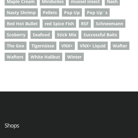
Maple Cream
Minibolies
mussel insect
Nash
Nasty Shrimp
Pellets
Pop Up
Pop Up`s
Red Hot Bullet
red Spice Fish
RSF
Schneemann
Scoberry
Seafood
Stick Mix
Successful Baits
The Goo
Tigernüsse
VNX+
VNX+ Liquid
Wafter
Wafters
White Halibut
Winter
Shops