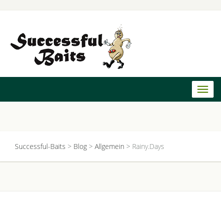
Toggl
naviga
Successful-Baits
>
Blog
>
Allgemein
>
Rainy.Days