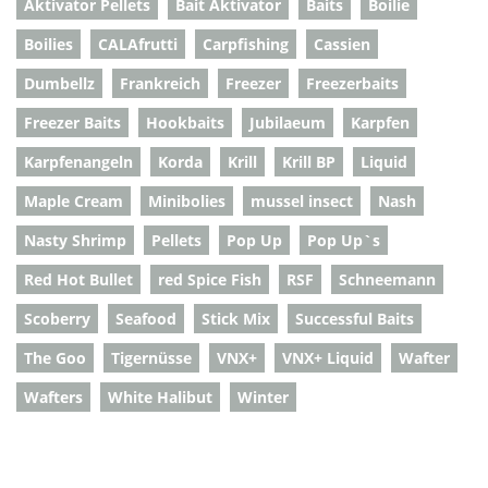
Aktivator Pellets
Bait Aktivator
Baits
Boilie
Boilies
CALAfrutti
Carpfishing
Cassien
Dumbellz
Frankreich
Freezer
Freezerbaits
Freezer Baits
Hookbaits
Jubilaeum
Karpfen
Karpfenangeln
Korda
Krill
Krill BP
Liquid
Maple Cream
Minibolies
mussel insect
Nash
Nasty Shrimp
Pellets
Pop Up
Pop Up`s
Red Hot Bullet
red Spice Fish
RSF
Schneemann
Scoberry
Seafood
Stick Mix
Successful Baits
The Goo
Tigernüsse
VNX+
VNX+ Liquid
Wafter
Wafters
White Halibut
Winter