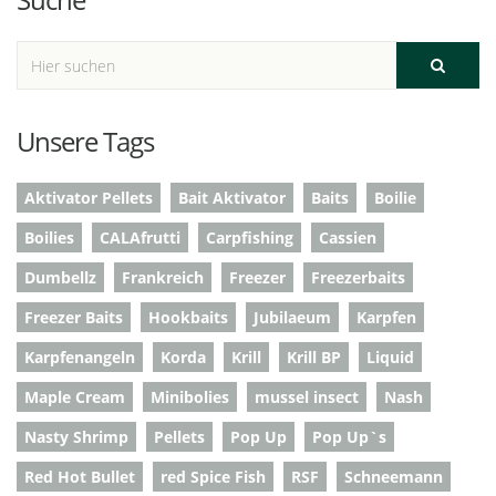
Unsere Tags
Aktivator Pellets
Bait Aktivator
Baits
Boilie
Boilies
CALAfrutti
Carpfishing
Cassien
Dumbellz
Frankreich
Freezer
Freezerbaits
Freezer Baits
Hookbaits
Jubilaeum
Karpfen
Karpfenangeln
Korda
Krill
Krill BP
Liquid
Maple Cream
Minibolies
mussel insect
Nash
Nasty Shrimp
Pellets
Pop Up
Pop Up`s
Red Hot Bullet
red Spice Fish
RSF
Schneemann