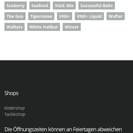
Scoberry
Seafood
Stick Mix
Successful Baits
The Goo
Tigernüsse
VNX+
VNX+ Liquid
Wafter
Wafters
White Halibut
Winter
Shops
Ködershop
Tackleshop
Die Öffnungszeiten können an Feiertagen abweichen