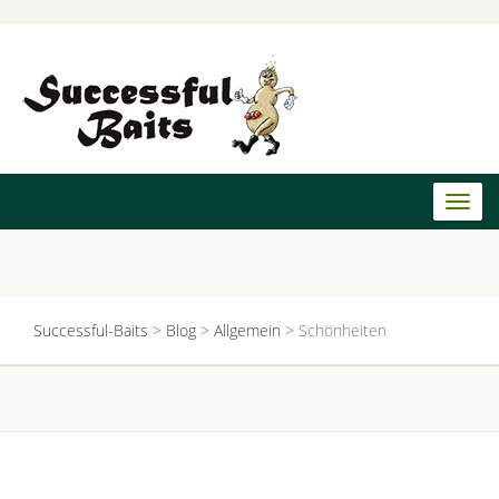
Toggl
naviga
Successful-Baits
>
Blog
>
Allgemein
>
Schönheiten