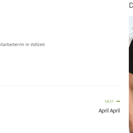
D
arbeiter/in in Vollzeit
NEXT
April April