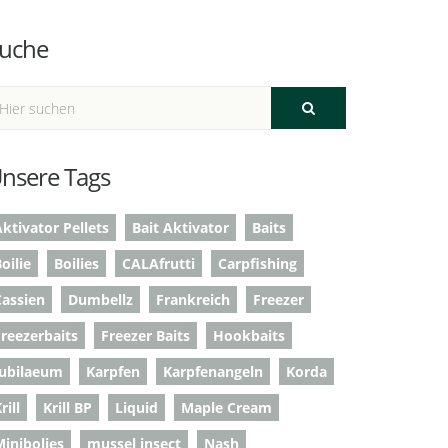
uche
nsere Tags
ktivator Pellets
Bait Aktivator
Baits
oilie
Boilies
CALAfrutti
Carpfishing
Cassien
Dumbellz
Frankreich
Freezer
Freezerbaits
Freezer Baits
Hookbaits
Jubilaeum
Karpfen
Karpfenangeln
Korda
rill
Krill BP
Liquid
Maple Cream
Minibolies
mussel insect
Nash