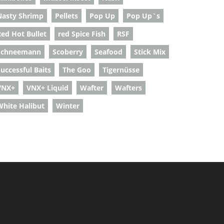
Nasty Shrimp
Pellets
Pop Up
Pop Up`s
Red Hot Bullet
red Spice Fish
RSF
Schneemann
Scoberry
Seafood
Stick Mix
uccessful Baits
The Goo
Tigernüsse
VNX+
VNX+ Liquid
Wafter
Wafters
White Halibut
Winter