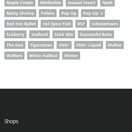
Maple Cream
Minibolies
mussel insect
Nash
Nasty Shrimp
Pellets
Pop Up
Pop Up`s
Red Hot Bullet
red Spice Fish
RSF
Schneemann
Scoberry
Seafood
Stick Mix
Successful Baits
The Goo
Tigernüsse
VNX+
VNX+ Liquid
Wafter
Wafters
White Halibut
Winter
Shops