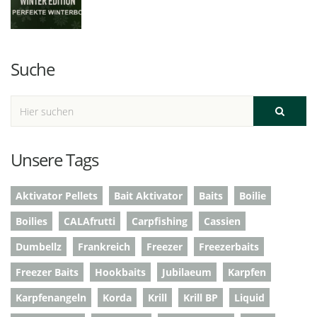
Suche
Unsere Tags
Aktivator Pellets
Bait Aktivator
Baits
Boilie
Boilies
CALAfrutti
Carpfishing
Cassien
Dumbellz
Frankreich
Freezer
Freezerbaits
Freezer Baits
Hookbaits
Jubilaeum
Karpfen
Karpfenangeln
Korda
Krill
Krill BP
Liquid