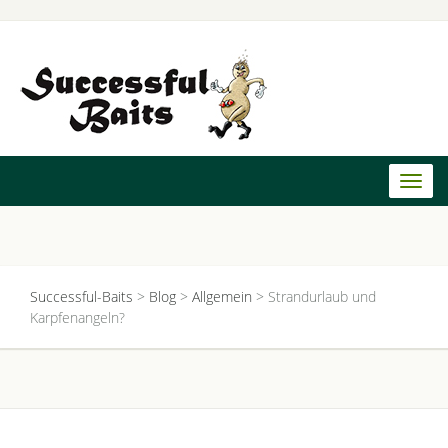
Toggl
naviga
Successful-Baits
>
Blog
>
Allgemein
>
Strandurlaub und
Karpfenangeln?