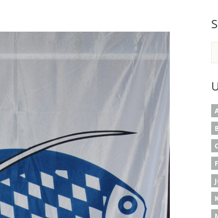
S
U
A
B
K