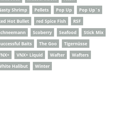
Nasty Shrimp
Pellets
Pop Up
Pop Up`s
Red Hot Bullet
red Spice Fish
RSF
Schneemann
Scoberry
Seafood
Stick Mix
uccessful Baits
The Goo
Tigernüsse
VNX+
VNX+ Liquid
Wafter
Wafters
White Halibut
Winter