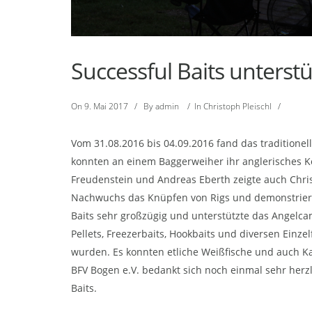
Successful Baits unterst
On
9. Mai 2017
/
By
admin
/
In
Christoph Pleischl
/
Vom 31.08.2016 bis 04.09.2016 fand das traditionel
konnten an einem Baggerweiher ihr anglerisches K
Freudenstein und Andreas Eberth zeigte auch Chri
Nachwuchs das Knüpfen von Rigs und demonstrierte
Baits sehr großzügig und unterstützte das Angelca
Pellets, Freezerbaits, Hookbaits und diversen Einze
wurden. Es konnten etliche Weißfische und auch K
BFV Bogen e.V. bedankt sich noch einmal sehr herzl
Baits.