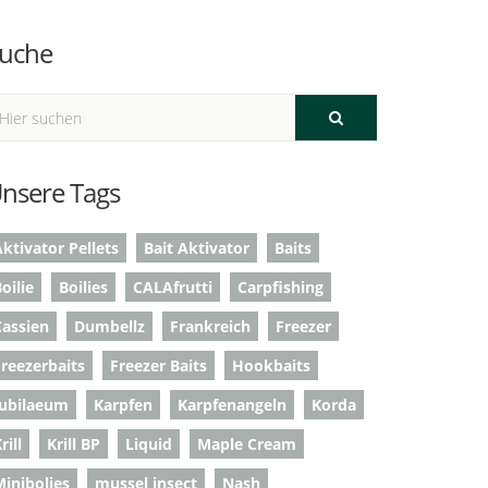
uche
nsere Tags
ktivator Pellets
Bait Aktivator
Baits
oilie
Boilies
CALAfrutti
Carpfishing
Cassien
Dumbellz
Frankreich
Freezer
Freezerbaits
Freezer Baits
Hookbaits
Jubilaeum
Karpfen
Karpfenangeln
Korda
rill
Krill BP
Liquid
Maple Cream
Minibolies
mussel insect
Nash