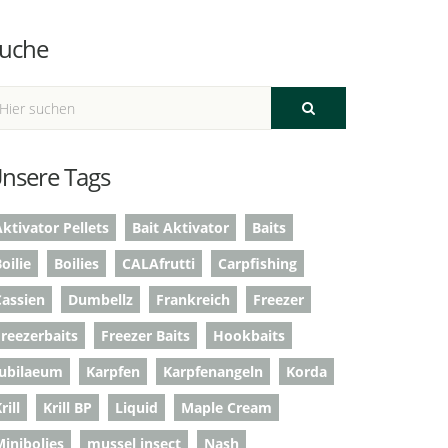
uche
nsere Tags
ktivator Pellets
Bait Aktivator
Baits
oilie
Boilies
CALAfrutti
Carpfishing
Cassien
Dumbellz
Frankreich
Freezer
Freezerbaits
Freezer Baits
Hookbaits
Jubilaeum
Karpfen
Karpfenangeln
Korda
rill
Krill BP
Liquid
Maple Cream
Minibolies
mussel insect
Nash