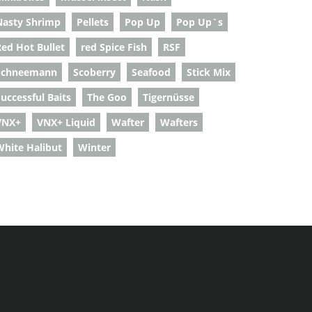
Nasty Shrimp
Pellets
Pop Up
Pop Up`s
Red Hot Bullet
red Spice Fish
RSF
Schneemann
Scoberry
Seafood
Stick Mix
uccessful Baits
The Goo
Tigernüsse
VNX+
VNX+ Liquid
Wafter
Wafters
White Halibut
Winter