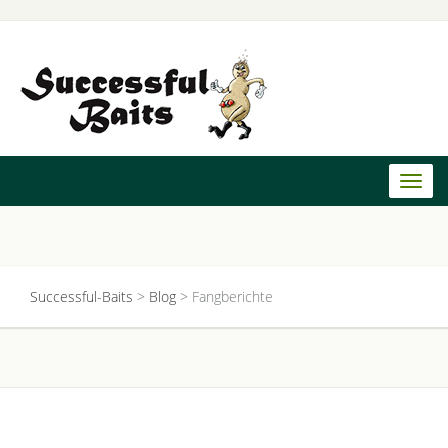
Toggl
naviga
Successful-Baits
>
Blog
>
Fangberichte