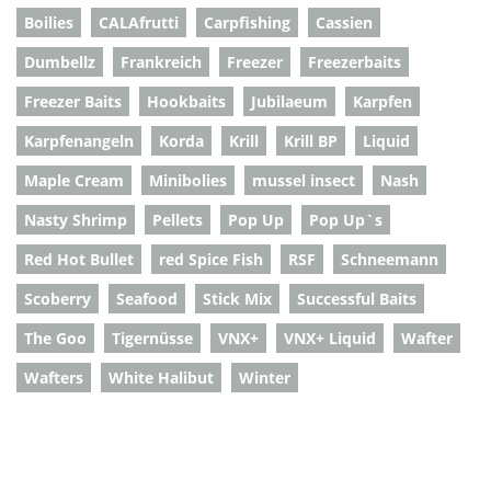
Boilies
CALAfrutti
Carpfishing
Cassien
Dumbellz
Frankreich
Freezer
Freezerbaits
Freezer Baits
Hookbaits
Jubilaeum
Karpfen
Karpfenangeln
Korda
Krill
Krill BP
Liquid
Maple Cream
Minibolies
mussel insect
Nash
Nasty Shrimp
Pellets
Pop Up
Pop Up`s
Red Hot Bullet
red Spice Fish
RSF
Schneemann
Scoberry
Seafood
Stick Mix
Successful Baits
The Goo
Tigernüsse
VNX+
VNX+ Liquid
Wafter
Wafters
White Halibut
Winter