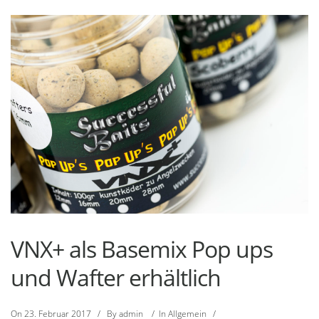
VNX+ als Basemix Pop ups
und Wafter erhältlich
On
23. Februar 2017
/
By
admin
/
In
Allgemein
/