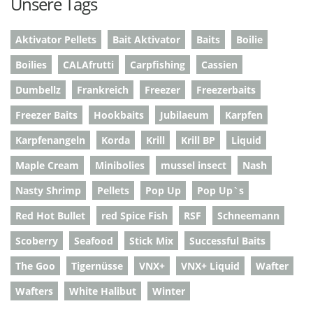
Unsere Tags
Aktivator Pellets
Bait Aktivator
Baits
Boilie
Boilies
CALAfrutti
Carpfishing
Cassien
Dumbellz
Frankreich
Freezer
Freezerbaits
Freezer Baits
Hookbaits
Jubilaeum
Karpfen
Karpfenangeln
Korda
Krill
Krill BP
Liquid
Maple Cream
Minibolies
mussel insect
Nash
Nasty Shrimp
Pellets
Pop Up
Pop Up`s
Red Hot Bullet
red Spice Fish
RSF
Schneemann
Scoberry
Seafood
Stick Mix
Successful Baits
The Goo
Tigernüsse
VNX+
VNX+ Liquid
Wafter
Wafters
White Halibut
Winter