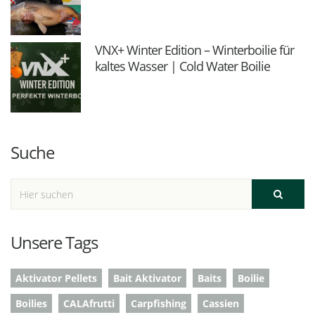
VNX+ Winter Edition – Winterboilie für
kaltes Wasser | Cold Water Boilie
Suche
Unsere Tags
Aktivator Pellets
Bait Aktivator
Baits
Boilie
Boilies
CALAfrutti
Carpfishing
Cassien