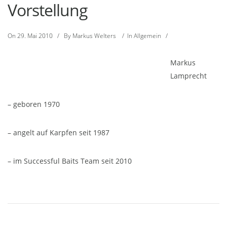
Vorstellung
On
29. Mai 2010
/
By
Markus Welters
/
In
Allgemein
/
Markus
Lamprecht
– geboren 1970
– angelt auf Karpfen seit 1987
– im Successful Baits Team seit 2010