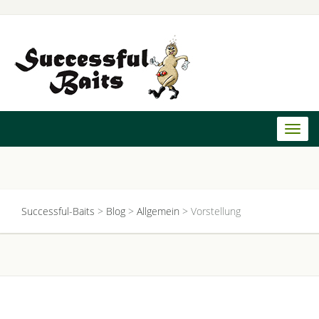
Toggl
naviga
Successful-Baits
>
Blog
>
Allgemein
>
Vorstellung