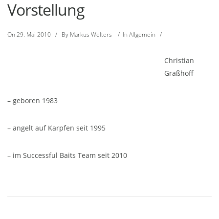
Vorstellung
On
29. Mai 2010
/
By
Markus Welters
/
In
Allgemein
/
Christian
Graßhoff
– geboren 1983
– angelt auf Karpfen seit 1995
– im Successful Baits Team seit 2010