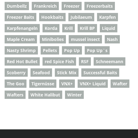
Dumbellz
Frankreich
Freezer
Freezerbaits
Freezer Baits
Hookbaits
Jubilaeum
Karpfen
Karpfenangeln
Korda
Krill
Krill BP
Liquid
Maple Cream
Minibolies
mussel insect
Nash
Nasty Shrimp
Pellets
Pop Up
Pop Up`s
Red Hot Bullet
red Spice Fish
RSF
Schneemann
Scoberry
Seafood
Stick Mix
Successful Baits
The Goo
Tigernüsse
VNX+
VNX+ Liquid
Wafter
Wafters
White Halibut
Winter