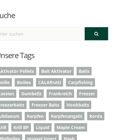
uche
nsere Tags
ktivator Pellets
Bait Aktivator
Baits
oilie
Boilies
CALAfrutti
Carpfishing
Cassien
Dumbellz
Frankreich
Freezer
Freezerbaits
Freezer Baits
Hookbaits
Jubilaeum
Karpfen
Karpfenangeln
Korda
rill
Krill BP
Liquid
Maple Cream
Minibolies
mussel insect
Nash