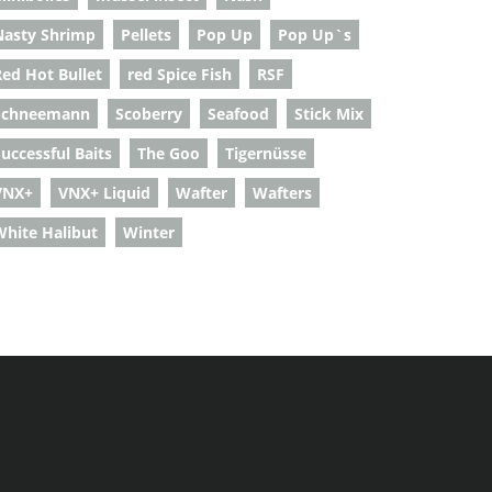
Nasty Shrimp
Pellets
Pop Up
Pop Up`s
Red Hot Bullet
red Spice Fish
RSF
Schneemann
Scoberry
Seafood
Stick Mix
uccessful Baits
The Goo
Tigernüsse
VNX+
VNX+ Liquid
Wafter
Wafters
White Halibut
Winter