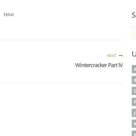
S
Felix!
U
NEXT
Wintercracker Part IV
A
B
K