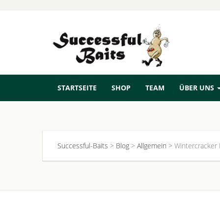
STARTSEITE
SHOP
TEAM
ÜBER UNS
Successful-Baits
>
Blog
>
Allgemein
>
Wintercracker P