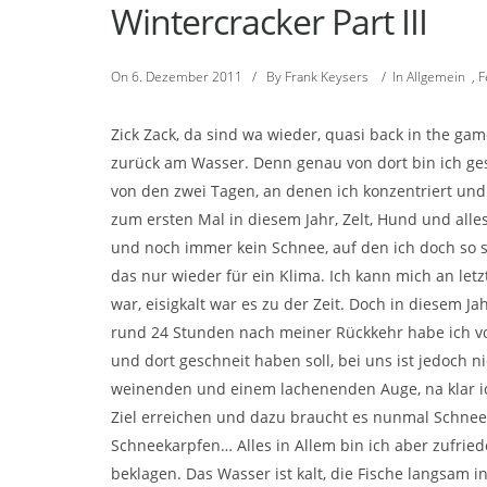
Wintercracker Part III
On
6. Dezember 2011
/
By
Frank Keysers
/
In
Allgemein
,
F
Zick Zack, da sind wa wieder, quasi back in the gam
zurück am Wasser. Denn genau von dort bin ich ges
von den zwei Tagen, an denen ich konzentriert un
zum ersten Mal in diesem Jahr, Zelt, Hund und all
und noch immer kein Schnee, auf den ich doch so s
das nur wieder für ein Klima. Ich kann mich an let
war, eisigkalt war es zu der Zeit. Doch in diesem J
rund 24 Stunden nach meiner Rückkehr habe ich vo
und dort geschneit haben soll, bei uns ist jedoch 
weinenden und einem lachenenden Auge, na klar i
Ziel erreichen und dazu braucht es nunmal Schnee.
Schneekarpfen… Alles in Allem bin ich aber zufrie
beklagen. Das Wasser ist kalt, die Fische langsam 