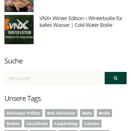
VNX+ Winter Edition – Winterboilie für
kaltes Wasser | Cold Water Boilie
Suche
Unsere Tags
Aktivator Pellets
Bait Aktivator
Baits
Boilie
Boilies
CALAfrutti
Carpfishing
Cassien