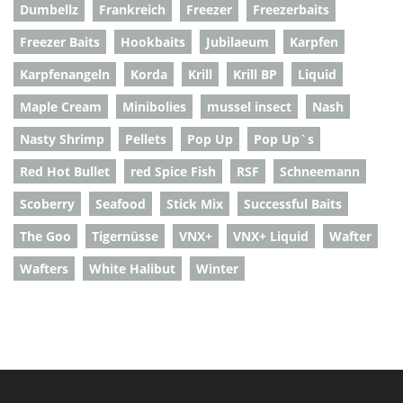
Dumbellz
Frankreich
Freezer
Freezerbaits
Freezer Baits
Hookbaits
Jubilaeum
Karpfen
Karpfenangeln
Korda
Krill
Krill BP
Liquid
Maple Cream
Minibolies
mussel insect
Nash
Nasty Shrimp
Pellets
Pop Up
Pop Up`s
Red Hot Bullet
red Spice Fish
RSF
Schneemann
Scoberry
Seafood
Stick Mix
Successful Baits
The Goo
Tigernüsse
VNX+
VNX+ Liquid
Wafter
Wafters
White Halibut
Winter