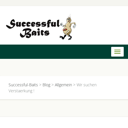
Toggl
naviga
Successful-Baits
>
Blog
>
Allgemein
>
Wir suchen
Verstaerkung !