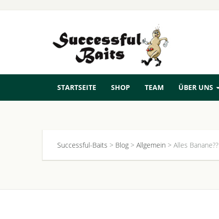
STARTSEITE
SHOP
TEAM
ÜBER UNS
Successful-Baits
>
Blog
>
Allgemein
>
Alles Banane??