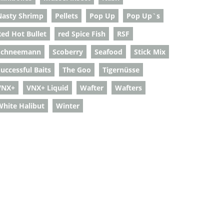
Nasty Shrimp
Pellets
Pop Up
Pop Up`s
Red Hot Bullet
red Spice Fish
RSF
Schneemann
Scoberry
Seafood
Stick Mix
uccessful Baits
The Goo
Tigernüsse
VNX+
VNX+ Liquid
Wafter
Wafters
White Halibut
Winter