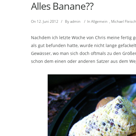
Alles Banane??
On
12. Juni 2012
/
By
admin
/
In
Allgemein
,
Michael Fleis
Nachdem ich letzte Woche von Chris meine fertig g
als gut befunden hatte, wurde nicht lange gefacke
Gewässer, wo man sich doch oftmals zu den Größ
schon dem einen oder anderen Satzer aus dem W