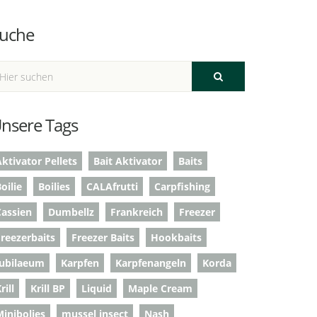
uche
nsere Tags
ktivator Pellets
Bait Aktivator
Baits
oilie
Boilies
CALAfrutti
Carpfishing
Cassien
Dumbellz
Frankreich
Freezer
Freezerbaits
Freezer Baits
Hookbaits
Jubilaeum
Karpfen
Karpfenangeln
Korda
rill
Krill BP
Liquid
Maple Cream
Minibolies
mussel insect
Nash