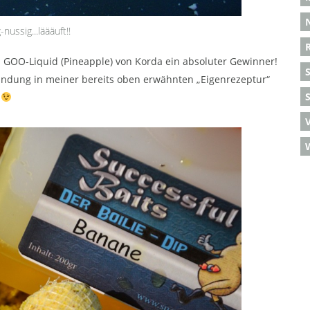
nussig...läääuft!!
OO-Liquid (Pineapple) von Korda ein absoluter Gewinner!
bindung in meiner bereits oben erwähnten „Eigenrezeptur“
S
m