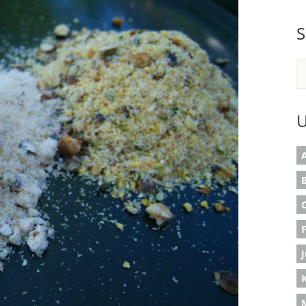
S
U
A
B
K