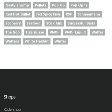
Nasty Shrimp
Pellets
Pop Up
Pop Up`s
Red Hot Bullet
red Spice Fish
RSF
Schneemann
Scoberry
Seafood
Stick Mix
Successful Baits
The Goo
Tigernüsse
VNX+
VNX+ Liquid
Wafter
Wafters
White Halibut
Winter
Shops
Ködershop