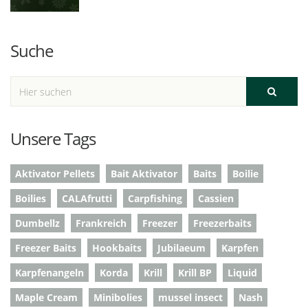
Suche
Unsere Tags
Aktivator Pellets
Bait Aktivator
Baits
Boilie
Boilies
CALAfrutti
Carpfishing
Cassien
Dumbellz
Frankreich
Freezer
Freezerbaits
Freezer Baits
Hookbaits
Jubilaeum
Karpfen
Karpfenangeln
Korda
Krill
Krill BP
Liquid
Maple Cream
Minibolies
mussel insect
Nash