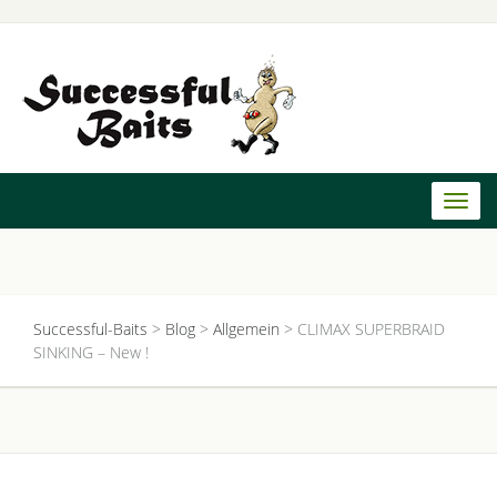
Toggl
naviga
Successful-Baits
>
Blog
>
Allgemein
>
CLIMAX SUPERBRAID
SINKING – New !