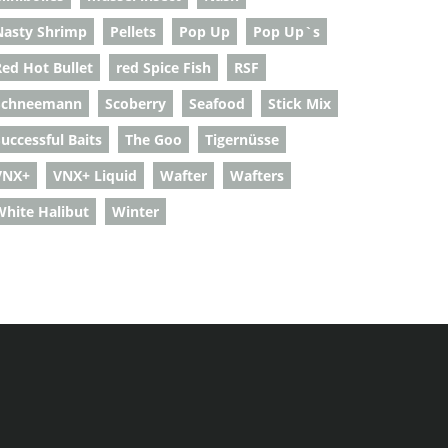
Nasty Shrimp
Pellets
Pop Up
Pop Up`s
Red Hot Bullet
red Spice Fish
RSF
Schneemann
Scoberry
Seafood
Stick Mix
uccessful Baits
The Goo
Tigernüsse
VNX+
VNX+ Liquid
Wafter
Wafters
White Halibut
Winter