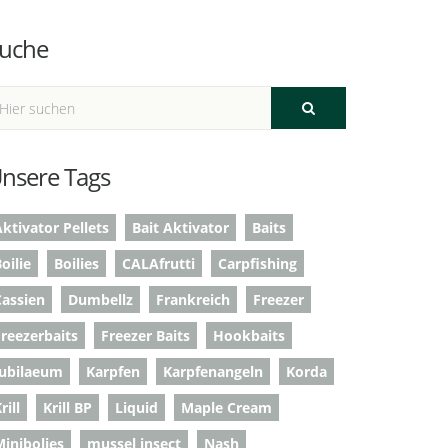
uche
nsere Tags
ktivator Pellets
Bait Aktivator
Baits
oilie
Boilies
CALAfrutti
Carpfishing
Cassien
Dumbellz
Frankreich
Freezer
Freezerbaits
Freezer Baits
Hookbaits
Jubilaeum
Karpfen
Karpfenangeln
Korda
rill
Krill BP
Liquid
Maple Cream
Minibolies
mussel insect
Nash