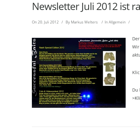
Newsletter Juli 2012 ist ra
On
20. Juli 2012
/
By
Markus Welters
/
In
Allgemein
/
Der
Wir
akt
Kli
Du 
>Kl