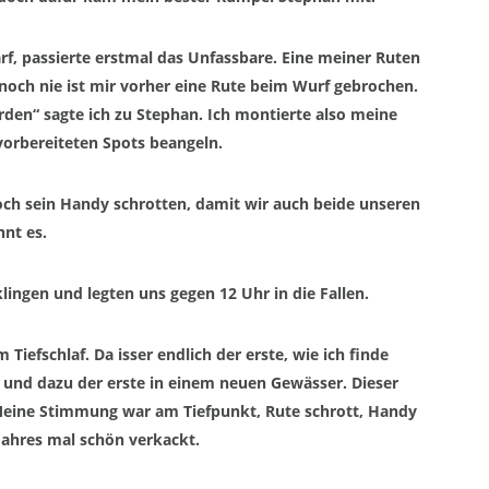
rf, passierte erstmal das U
nfassbare. Eine meiner
Ruten
noch nie ist mir vorher eine Rute beim
Wurf
gebrochen.
rden
“ sagte i
ch zu Stephan. Ich montierte also meine
 vorbereiteten Spots
beangeln
.
ch sein Handy schrotten, damit wir auch beide unseren
nnt es.
ingen und legten uns gegen 12 Uhr in die Fallen.
 Tiefschlaf. Da
isser
endlich der
erste, wie ich finde
und dazu der erste in einem neuen Gewässer. Dieser
Meine Stimmung war am Tiefpunkt, Rute schrott, Handy
Jahres mal schön verkackt.