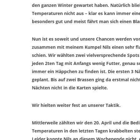
den ganzen Winter gewartet haben. Natürlich blieb
Temperaturen nicht aus –
klar es kann immer ein
besonders
gut
und meist fährt man sich einen B
la
N
un ist es soweit und unsere Chancen werden von 
zusammen mit
meine
m
Kumpel
Nils einen sehr fl
schien.
Wir wählten zwei vielversprechende Spots
jeden 2t
en Tag mit Anfangs wenig Futter, genau so
immer ein Häp
p
chen zu finden ist. Die ersten 3 N
geplant. Bis auf zwei
Brassen ging da erstmal nic
Nächten nicht in die Karten spielte.
Wir hielten weiter fest an unserer Taktik.
Mit
t
lerweile zähl
t
en wir den 20. April und die Be
Temperaturen in den letzten Tagen krabbelten st
L
eider konnte Nils an diesem Wochenende nicht,