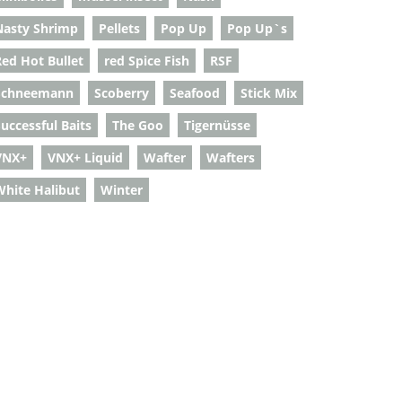
Nasty Shrimp
Pellets
Pop Up
Pop Up`s
Red Hot Bullet
red Spice Fish
RSF
Schneemann
Scoberry
Seafood
Stick Mix
uccessful Baits
The Goo
Tigernüsse
VNX+
VNX+ Liquid
Wafter
Wafters
White Halibut
Winter