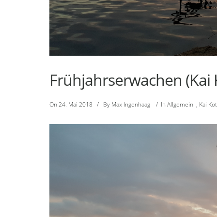
Frühjahrserwachen (Kai 
On
24. Mai 2018
/
By
Max Ingenhaag
/
In
Allgemein
,
Kai Kö