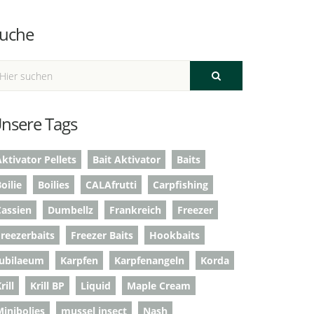
uche
nsere Tags
ktivator Pellets
Bait Aktivator
Baits
oilie
Boilies
CALAfrutti
Carpfishing
Cassien
Dumbellz
Frankreich
Freezer
Freezerbaits
Freezer Baits
Hookbaits
Jubilaeum
Karpfen
Karpfenangeln
Korda
rill
Krill BP
Liquid
Maple Cream
Minibolies
mussel insect
Nash