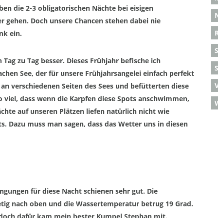
en die 2-3 obligatorischen Nächte bei eisigen
er gehen. Doch unsere Chancen stehen dabei
nie
nk ein
.
Tag zu Tag besser. Dieses Frühjahr befische ich
S
achen See, der für unsere Frühjahrsangelei ein
f
ach perfekt
 an verschiedenen Seiten des Sees und
befütterten
diese
 viel, d
as
s
wenn die Karpfen diese Spots anschwimmen,
ächte auf unseren Plätzen liefen natürlich nicht wie
hts. Dazu muss man sagen, dass
das Wetter uns in diesen
dingungen für diese Nacht
schienen sehr gut. D
ie
etig nach oben und die
Wassertemperatur betrug 19 Grad.
 doch dafür kam mein bester
Kumpel
Stephan mit.