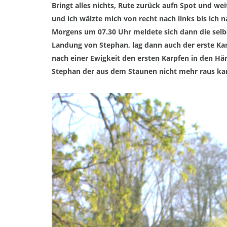
Bringt alles nicht
s,
Rute zurü
ck aufn Spot und we
und
ich
wälzte mich von
recht
nach
links bis ich 
Morgens um 07.30 Uhr meldete sich dann die selbe
Landung von Stephan, lag dann auch der erste Kar
nach einer Ewigkeit den ersten
Karpfen
in den Hän
Stephan der aus dem S
t
aunen nicht mehr raus k