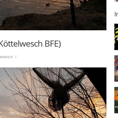
I
Köttelwesch BFE)
ttelwesch
/