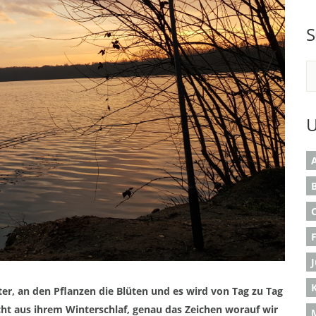
S
U
A
B
K
er,
an
den Pflanzen die Blüten und es wird von Tag zu Tag
cht aus ihrem Winterschlaf, genau das Zeichen worauf wir