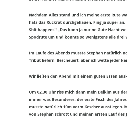
Nachdem A
lles stand und ich meine erste Rute
wa
hats das
Rückrat
durchgehauen. Fing ja super an, 
Shit
happens
!!
„
Das kann ja nur
ne
Gute Nacht we
Spodrute
um und konnte
so
wenigstens alle drei
Im Laufe des Abends musste Stephan natürlich no
Tribut liefern. Bescheuert, aber ich wette jeder ke
Wir ließen den Abend mit einem guten Essen auskl
Um
02.30 Uhr riss mich dann mein
Delkim
aus dem
immer was B
esonderes
,
der erste Fisch
des Jahres
musste natürlich 10m vorm Kescher ausstiegen. 
von Stephan schrott und meinen ersten Lauf des 