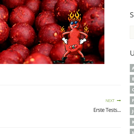
S
U
A
B
NEXT
Erste Tests...
K