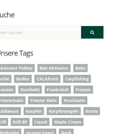
uche
nsere Tags
ktivator Pellets
Bait Aktivator
Baits
oilie
Boilies
CALAfrutti
Carpfishing
Cassien
Dumbellz
Frankreich
Freezer
Freezerbaits
Freezer Baits
Hookbaits
Jubilaeum
Karpfen
Karpfenangeln
Korda
rill
Krill BP
Liquid
Maple Cream
Minibolies
mussel insect
Nash